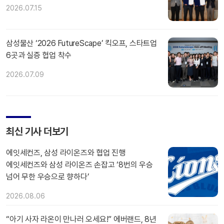
2026.07.15
삼성물산 ‘2026 FutureScape’ 킥오프, 스타트업
6곳과 실증 협업 착수
2026.07.09
최신 기사 더보기
에잇세컨즈, 삼성 라이온즈와 협업 진행
에잇세컨즈와 삼성 라이온즈 손잡고 ‘8번의 우승
넘어 무한 우승으로 향하다’
2026.08.06
“아기 사자 라온이 만나러 오세요!” 에버랜드, 8년