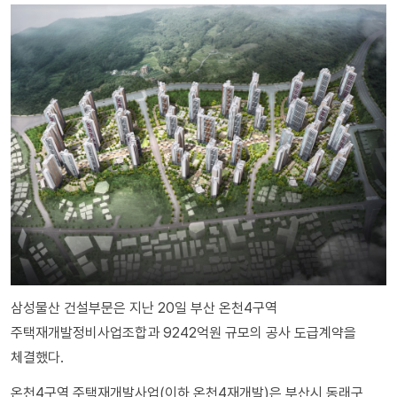
삼성물산 건설부문은 지난 20일 부산 온천4구역
주택재개발정비사업조합과 9242억원 규모의 공사 도급계약을
체결했다.
온천4구역 주택재개발사업(이하 온천4재개발)은 부산시 동래구