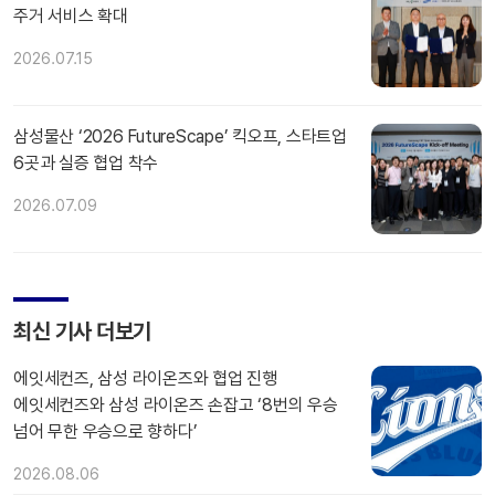
주거 서비스 확대
2026.07.15
삼성물산 ‘2026 FutureScape’ 킥오프, 스타트업
6곳과 실증 협업 착수
2026.07.09
최신 기사 더보기
에잇세컨즈, 삼성 라이온즈와 협업 진행
에잇세컨즈와 삼성 라이온즈 손잡고 ‘8번의 우승
넘어 무한 우승으로 향하다’
2026.08.06