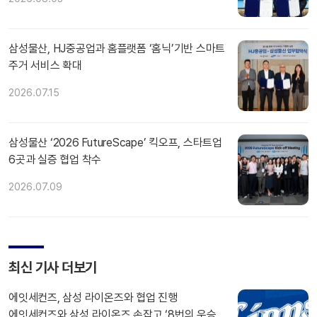
삼성물산, HJ중공업과 홈플랫폼 ‘홈닉’기반 스마트
주거 서비스 확대
2026.07.15
삼성물산 ‘2026 FutureScape’ 킥오프, 스타트업
6곳과 실증 협업 착수
2026.07.09
최신 기사 더보기
에잇세컨즈, 삼성 라이온즈와 협업 진행
에잇세컨즈와 삼성 라이온즈 손잡고 ‘8번의 우승