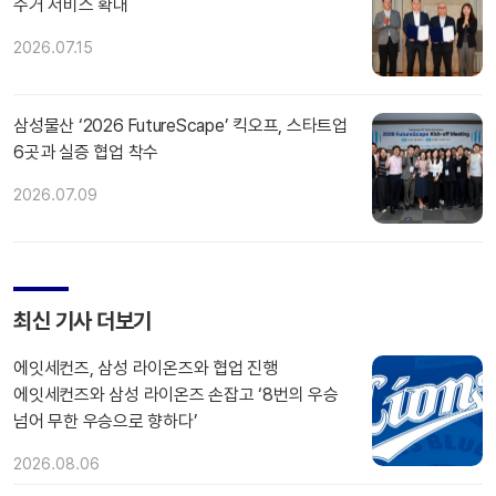
주거 서비스 확대
2026.07.15
삼성물산 ‘2026 FutureScape’ 킥오프, 스타트업
6곳과 실증 협업 착수
2026.07.09
최신 기사 더보기
에잇세컨즈, 삼성 라이온즈와 협업 진행
에잇세컨즈와 삼성 라이온즈 손잡고 ‘8번의 우승
넘어 무한 우승으로 향하다’
2026.08.06