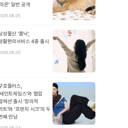
‘라온’ 일반 공개
2026.08.05
삼성물산 ‘홈닉’,
생활편의서비스 4종 출시
2026.08.05
구호플러스,
‘세인트제임스’와 협업
컬렉션 출시 ‘창의적
위트’와 ‘프렌치 시크’의 두
번째 만남