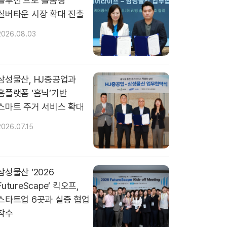
솔루션’으로 돌봄형
실버타운 시장 확대 진출
2026.08.03
삼성물산, HJ중공업과
홈플랫폼 ‘홈닉’기반
스마트 주거 서비스 확대
2026.07.15
삼성물산 ‘2026
FutureScape’ 킥오프,
스타트업 6곳과 실증 협업
착수