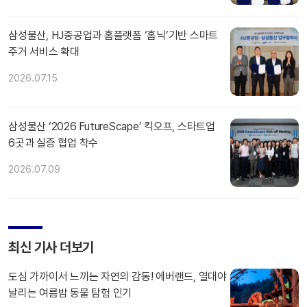
삼성물산, HJ중공업과 홈플랫폼 ‘홈닉’기반 스마트
주거 서비스 확대
2026.07.15
삼성물산 ‘2026 FutureScape’ 킥오프, 스타트업
6곳과 실증 협업 착수
2026.07.09
최신 기사 더보기
도심 가까이서 느끼는 자연의 감동! 에버랜드, 열대야
날리는 여름밤 동물 탐험 인기