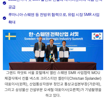
공급
루마니아∙스웨덴 등 전방위 협력으로, 유럽 시장 SMR 사업
확대
그랜드 하얏트 서울 호텔에서 열린 스웨덴 SMR 사업협력 MOU
체결식에서 칸풀 넥스트 크리스티안 셸란더(Christian Sjolander)
대표이사(왼쪽), 산업통상자원부 정인교 통상교섭본부장(가운데),
그리고 삼성물산 건설부문 오세철 대표이사(오른쪽)가 기념촬영을
하고 있다.