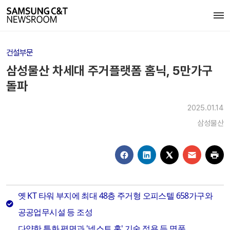
건설부문
삼성물산 차세대 주거플랫폼 홈닉, 5만가구
돌파
2025.01.14
삼성물산
옛 KT 타워 부지에 최대 48층 주거형 오피스텔 658가구와
공공업무시설 등 조성
다양한 특화 평면과 '넥스트 홈' 기술 적용 등 명품