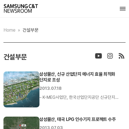
Home
»
건설부문
건설부문
삼성물산, 신규 산업단지 에너지 효율 최적화
단지로 조성
2013.07.18
– K-MEG사업단, 한국산업단지공단 신규단지
조성관련 업무협약– 다양한 친환경 에너지 저감
방안 마련해 에너지 최적 단지 조성 “시화 산업단지
소각장 폐열이 새로운 전력으로 다시 활용됩니다.
삼성물산, 태국 LPG 인수기지 프로젝트 수주
이런 방식으로 앞으로 만들어지는 산업단지에
2013.07.03