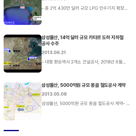
입주하는 기업에게는 에너지 효율 최적화 방안이
– 총 2억 430만 달러 규모 LPG 인수기지 확장
제공될 예정입니다” 앞으로 새롭게 조성되는
프로젝트– 올해 인수한 에너지 저장시설 설계회사
산업단지는 친환경 에너지 및 스마트 그리드 기술을
웨소(Whessoe)와 협업 기대 삼성물산이 태국
바탕으로 에너지 효율 최적화단지로 조성된다.
LPG인수기지 확장공사 수주를 통해 에너지
산업통상자원부가 주관하고 삼성물산이 […]
삼성물산, 14억 달러 규모 카타르 도하 지하철
저장시설 및 인수기지 분야의 글로벌 경쟁력을
공사 수주
확고히 했다. 삼성물산(대표이사 부회장 정연주)는
2013.06.21
태국 국영석유회사 PTT(PTT Public Company
Limited)가 발주한 카오보야(Khao Bo Ya)
– 대형 환승역사 2개소 건설공사, 2018년 6월
LPG인수기지 확장 공사를 수주했다고 3일 밝혔다.
완공예정– 올해 추가 수주가 예상되는 싱가포르,
전체 공사 규모는 […]
사우디에 적극 참여 예정 삼성물산이 해외에서 대형
지하철 프로젝트를 수주하면서 글로벌 도로 철도
삼성물산, 5000억원 규모 몽골 철도공사 계약
분야에서 글로벌 경쟁력을 재확인했다. 삼성물산
2013.05.08
(대표이사 부회장 정연주)는 카타르 철도공사
삼성물산, 5000억원 규모 몽골 철도공사 계약– 총
(QRC, Qatar Railway Company)가 발주한 도하
연장 217km 철도 및 차량기지 건설공사…공사기간
메트로 프로젝트 중 2개의 중앙역사 패키지
30개월– 향후 몽골 인프라 시장 및 중동
건설공사를 수주했다고 19일 밝혔다. 전체 공사
철도시장에서 추가 수주 기대 삼성물산
규모는 총 14억달러로 […]
건설부문이 몽골 교통 인프라 시장에 처음으로