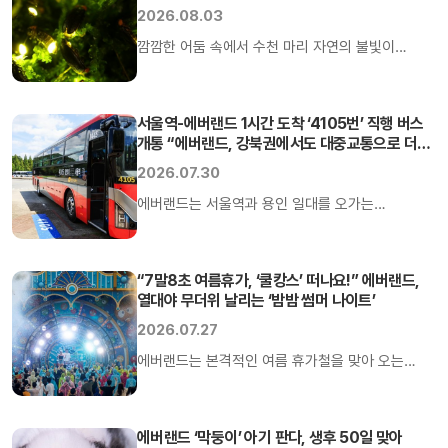
2026.08.03
깜깜한 어둠 속에서 수천 마리 자연의 불빛이
한번에 반짝이는 순간 관람객들의 탄성과 감탄이
쏟아진다. 에버랜드는 지난달 24일 개막한
‘한여름밤의 반딧불이 축제’가 오픈 후 열흘동안
서울역-에버랜드 1시간 도착 ‘4105번’ 직행 버스
개통 “에버랜드, 강북권에서도 대중교통으로 더
2만명 이상의 고객들이 다녀가며 올여름 꼭
가까워져요”
방문해야할 핫플레이스로 주목받고 있다고 3일
2026.07.30
밝혔다.
에버랜드는 서울역과 용인 일대를 오가는
직행좌석버스 4105번이 내달 1일부터 운행을
시작함에 따라 서울 강북권에서 에버랜드와
캐리비안 베이로 향하는 고객들의 이동 시간이 크게
“7말8초 여름휴가, ‘쿨캉스’ 떠나요!” 에버랜드,
열대야 무더위 날리는 ‘밤밤 썸머 나이트’
단축될 것으로 기대된다고 30일 밝혔다.
2026.07.27
에버랜드는 본격적인 여름 휴가철을 맞아 오는
31일부터 8월 16일까지 열대야를 시원하게
날려버릴 수 있는 여름밤 스페셜 워터 디제잉 파티
‘밤밤 썸머 나이트’를 매일 밤 운영한다고 27일
에버랜드 ‘막둥이’ 아기 판다, 생후 50일 맞아