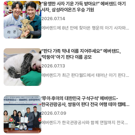
만드는 신비로운 불빛을 경험할 수 있는
“용맹한 사자 기운 가득 받아요!” 에버랜드 아기
사자, 삼성라이온즈 우승 기원
‘한여름밤의 반딧불이 축제’를 오는 24일부터 8월
30일까지 개최한다고 밝혔다.
2026.07.14
에버랜드에 8년 만에 찾아온 행운의 아기 사자와
프로야구 전반기 1위에 빛나는 삼성라이온즈가
우승과 행복을 기원하는 뜻깊은 만남을 가졌다.
“판다 가족 막내 이름 지어주세요” 에버랜드,
‘막둥이’ 아기 판다 이름 공모
2026.07.13
에버랜드가 최근 판다월드에서 태어난 아기 판다의
이름을 공모한다고 13일 밝혔다. 에버랜드
판다월드에 살고 있는 엄마 아이바오와 아빠 러바오
사이에서 지난 6월 3일 오전 10시 53분에 태어난
‘루이∙후이의 대한민국 구석구석’ 에버랜드-
한국관광공사, 쌍둥이 판다 전국 여행 테마 캠페인
아기 판다는 2020년 푸바오, 2023년 쌍둥이 판다
맞손
루이바오와 후이바오 등 언니들에 이어
2026.07.09
우리나라에서 자연번식으로 출생한 네 번째 암컷
에버랜드가 한국관광공사와 함께 연말까지 전국을
자이언트 판다다.
돌며 쌍둥이 판다 루이바오·후이바오의 전국 여행