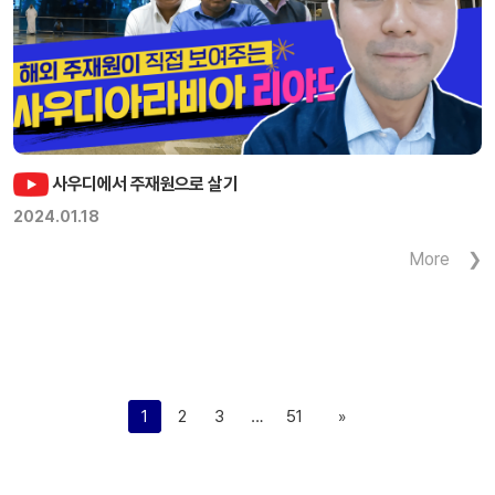
사우디에서 주재원으로 살기
2024.01.18
More
1
2
3
…
51
»