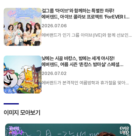
테마 캠페인에 나선다. 9일 한국관광공사와
에버랜드는 강원도 원주 한국관광공사 사옥에서
걸그룹 ‘아이브’와 함께하는 특별한 하루!
에버랜드, 아이브 콜라보 프로젝트 ‘ForEVER IVE’
‘루이·후이의 대한민국 구석구석’ 공동 캠페인을
화제
위한 업무협약(MOU)을 체결했다고 밝혔다.
2026.07.06
에버랜드가 인기 그룹 아이브(IVE)와 함께 선보인
스페셜 콜라보 프로젝트 ‘ForEVER IVE(포에버
아이브)’가 화제다. 7월 1일부터 진행되고 있는
ForEVER IVE는 아이브의 매력과 에버랜드의
낮에는 시골 바캉스, 밤에는 세계 야시장!
에버랜드, 여름 시즌 ‘촌캉스 밤마실’ 스페셜
즐길거리를 결합한 특별 프로젝트로 어트랙션,
이벤트 진행
셔틀버스, 모바일 미션, 굿즈샵 등 에버랜드
2026.07.02
곳곳에서 아이브를 다채롭게 경험할 수 있도록
에버랜드가 본격적인 여름방학과 휴가철을 맞아
마련됐다.
‘촌캉스 밤마실’ 스페셜 이벤트를 7월과 8월 두 달간
선보인다고 2일 밝혔다. 에버랜드가 매월 새로운
즐길거리를 선보이는 월간 큐레이션 프로젝트
이미지 모아보기
‘왓에버 시리즈(Whatever Series)’의 여름 테마로
마련된 이번 이벤트는 낮에는 정겨운 시골 분위기를
만끽하고, 밤에는 세계 각국의 야시장을 여행하듯