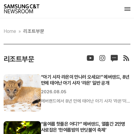
Home
»
리조트부문
리조트부문
“아기 사자 라온이 만나러 오세요!” 에버랜드, 8년
만에 태어난 아기 사자 ‘라온’ 일반 공개
2026.08.05
에버랜드에서 8년 만에 태어난 아기 사자 ‘라온’이가
오늘(5일)부터 일반에 처음 공개된다. 에버랜드는
지난 6월 5일 태어난 아기 사자 라온이를 오늘부터
에버랜드 동물원의 뿌빠타운에서 만나볼 수 있다고
“올여름 핫플은 어디?” 에버랜드, 열흘간 2만명
사로잡은 ‘한여름밤의 반딧불이 축제’
5일 밝혔다.