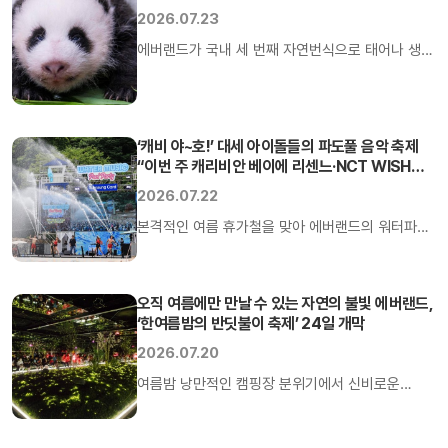
밝혔다.
2026.07.23
에버랜드가 국내 세 번째 자연번식으로 태어나 생후
50일째를 맞은 아기 판다의 훌쩍 자란 근황을 23일
공개했다. 에버랜드 판다월드에 살고 있는 엄마
아이바오와 아빠 러바오 사이에서 지난 6월 3일
‘캐비 야~호!’ 대세 아이돌들의 파도풀 음악 축제
오전 10시 53분에 태어난 아기 판다는 2020년
“이번 주 캐리비안 베이에 리센느·NCT WISH
푸바오와 2023년 쌍둥이 판다 루이바오, 후이바오
뜬다”
2026.07.22
등 언니들에 이어 우리나라에서 출생한 네 번째
암컷 자이언트 판다다.
본격적인 여름 휴가철을 맞아 에버랜드의 워터파크
캐리비안 베이가 국내 최정상급 아티스트들의
다채로운 무대로 올여름 무더위를 시원하게
날려버린다. 에버랜드는 이번 주 캐리비안 베이
오직 여름에만 만날 수 있는 자연의 불빛 에버랜드,
‘한여름밤의 반딧불이 축제’ 24일 개막
‘워터 뮤직 풀파티(Water Music Pool Party)’
무대에서 K팝 스타들의 스페셜 공연이 연이어
2026.07.20
펼쳐진다고 22일 밝혔다.
여름밤 낭만적인 캠핑장 분위기에서 신비로운
자연의 불빛을 만나는 특별한 생태 축제가 열린다.
에버랜드가 여름방학을 맞아 온 가족이 함께 자연이