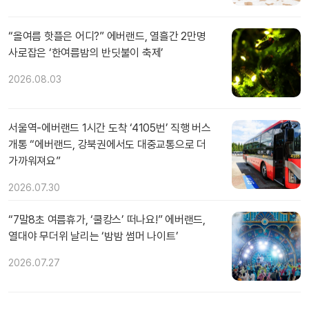
“올여름 핫플은 어디?” 에버랜드, 열흘간 2만명
사로잡은 ‘한여름밤의 반딧불이 축제’
2026.08.03
서울역-에버랜드 1시간 도착 ‘4105번’ 직행 버스
개통 “에버랜드, 강북권에서도 대중교통으로 더
가까워져요”
2026.07.30
“7말8초 여름휴가, ‘쿨캉스’ 떠나요!” 에버랜드,
열대야 무더위 날리는 ‘밤밤 썸머 나이트’
2026.07.27