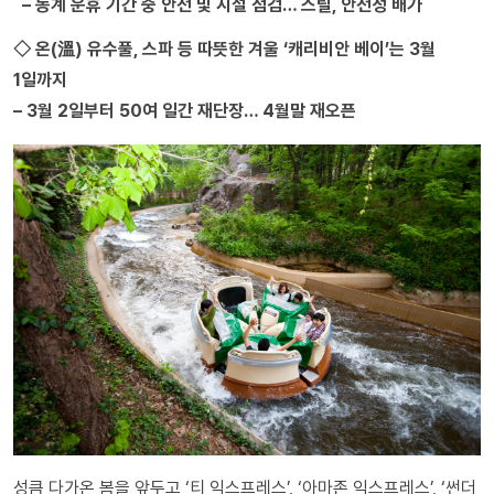
– 동계 운휴 기간 중 안전 및 시설 점검… 스릴, 안전성 배가
◇ 온(溫) 유수풀, 스파 등 따뜻한 겨울 ‘캐리비안 베이’는 3월
1일까지
– 3월 2일부터 50여 일간 재단장… 4월말 재오픈
성큼 다가온 봄을 앞두고 ‘티 익스프레스’, ‘아마존 익스프레스’, ‘썬더