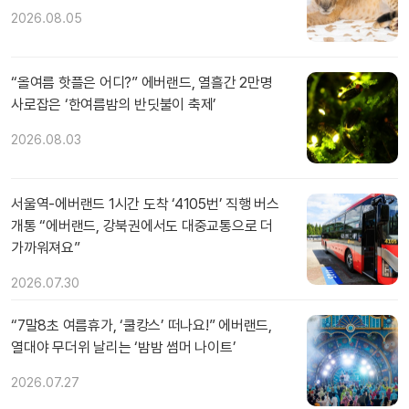
2026.08.05
“올여름 핫플은 어디?” 에버랜드, 열흘간 2만명
사로잡은 ‘한여름밤의 반딧불이 축제’
2026.08.03
서울역-에버랜드 1시간 도착 ‘4105번’ 직행 버스
개통 “에버랜드, 강북권에서도 대중교통으로 더
가까워져요”
2026.07.30
“7말8초 여름휴가, ‘쿨캉스’ 떠나요!” 에버랜드,
열대야 무더위 날리는 ‘밤밤 썸머 나이트’
2026.07.27