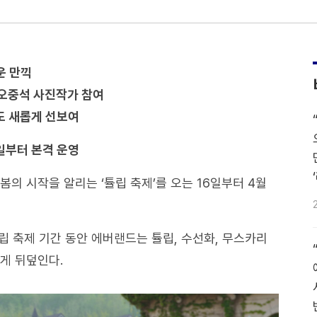
운 만끽
 오중석 사진작가 참여
’도 새롭게 선보여
일부터 본격 운영
의 시작을 알리는 ‘튤립 축제’를 오는 16일부터 4월
튤립 축제 기간 동안 에버랜드는 튤립, 수선화, 무스카리
하게 뒤덮인다.