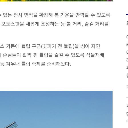
수 있는 전시 면적을 확장해 봄 기운을 만끽할 수 있도록
 포토스팟을 새롭게 조성하는 등 볼 거리, 즐길 거리를
스 가든에 튤립 구근(꽃피기 전 튤립)을 심어 자연
께 손님들이 활짝 핀 튤립을 즐길 수 있도록 식물재배
등 겨우내 튤립 축제를 준비해왔다.