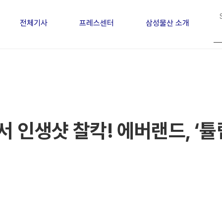
전체기사
프레스센터
삼성물산 소개
 인생샷 찰칵! 에버랜드, ‘튤립