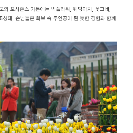
규모의 포시즌스 가든에는 빅플라워, 웨딩아치, 꽃그네,
조성돼, 손님들은 화보 속 주인공이 된 듯한 경험과 함께