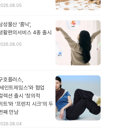
2026.08.05
삼성물산 ‘홈닉’,
생활편의서비스 4종 출시
2026.08.05
구호플러스,
‘세인트제임스’와 협업
컬렉션 출시 ‘창의적
위트’와 ‘프렌치 시크’의 두
번째 만남
2026.08.04