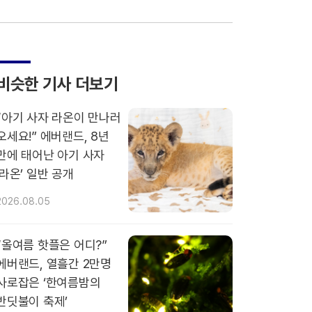
비슷한 기사 더보기
“아기 사자 라온이 만나러
오세요!” 에버랜드, 8년
만에 태어난 아기 사자
‘라온’ 일반 공개
2026.08.05
“올여름 핫플은 어디?”
에버랜드, 열흘간 2만명
사로잡은 ‘한여름밤의
반딧불이 축제’