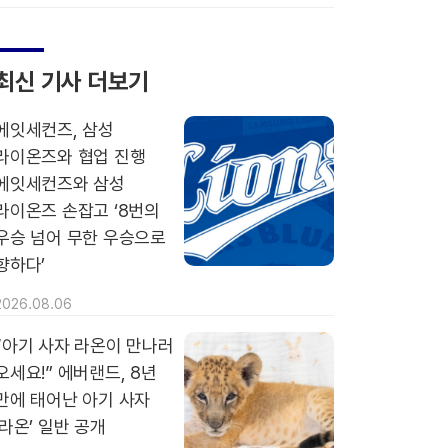
최신 기사 더보기
에잇세컨즈, 삼성
라이온즈와 협업 진행
에잇세컨즈와 삼성
라이온즈 손잡고 ‘8번의
우승 넘어 무한 우승으로
향하다’
2026.08.06
“아기 사자 라온이 만나러
오세요!” 에버랜드, 8년
만에 태어난 아기 사자
‘라온’ 일반 공개