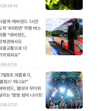
2026.08.03
서울역-에버랜드 1시간
도착 ‘4105번’ 직행 버스
개통 “에버랜드,
강북권에서도
대중교통으로 더
가까워져요”
2026.07.30
“7말8초 여름휴가,
‘쿨캉스’ 떠나요!”
에버랜드, 열대야 무더위
날리는 ‘밤밤 썸머 나이트’
2026.07.27