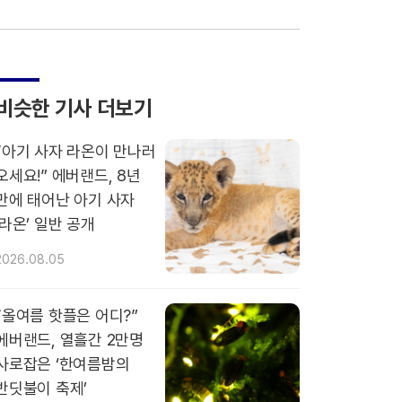
비슷한 기사 더보기
“아기 사자 라온이 만나러
오세요!” 에버랜드, 8년
만에 태어난 아기 사자
‘라온’ 일반 공개
2026.08.05
“올여름 핫플은 어디?”
에버랜드, 열흘간 2만명
사로잡은 ‘한여름밤의
반딧불이 축제’