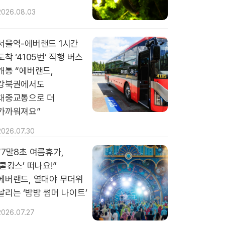
2026.08.03
서울역-에버랜드 1시간
도착 ‘4105번’ 직행 버스
개통 “에버랜드,
강북권에서도
대중교통으로 더
가까워져요”
2026.07.30
“7말8초 여름휴가,
‘쿨캉스’ 떠나요!”
에버랜드, 열대야 무더위
날리는 ‘밤밤 썸머 나이트’
2026.07.27