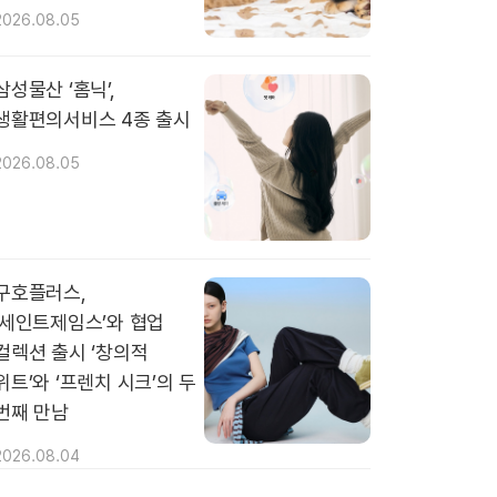
2026.08.05
삼성물산 ‘홈닉’,
생활편의서비스 4종 출시
2026.08.05
구호플러스,
‘세인트제임스’와 협업
컬렉션 출시 ‘창의적
위트’와 ‘프렌치 시크’의 두
번째 만남
2026.08.04