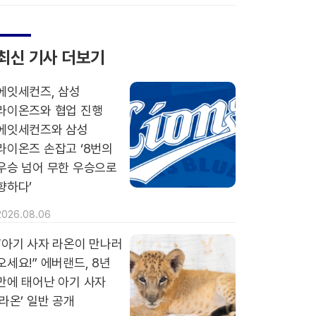
최신 기사 더보기
에잇세컨즈, 삼성
라이온즈와 협업 진행
에잇세컨즈와 삼성
라이온즈 손잡고 ‘8번의
우승 넘어 무한 우승으로
향하다’
2026.08.06
“아기 사자 라온이 만나러
오세요!” 에버랜드, 8년
만에 태어난 아기 사자
‘라온’ 일반 공개