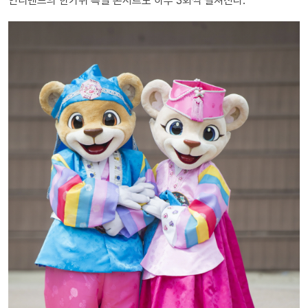
인디밴드의 한가위 특별 콘서트도 하루 3회씩 펼쳐진다.