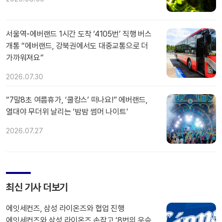
서울역-에버랜드 1시간 도착 ‘4105번’ 직행 버스
개통 “에버랜드, 강북권에서도 대중교통으로 더
가까워져요”
2026.07.30
“7말8초 여름휴가, ‘쿨캉스’ 떠나요!” 에버랜드,
열대야 무더위 날리는 ‘밤밤 썸머 나이트’
2026.07.27
최신 기사 더보기
에잇세컨즈, 삼성 라이온즈와 협업 진행
에잇세컨즈와 삼성 라이온즈 손잡고 ‘8번의 우승