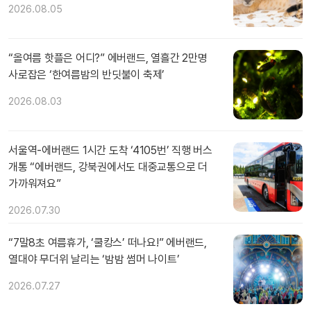
2026.08.05
“올여름 핫플은 어디?” 에버랜드, 열흘간 2만명
사로잡은 ‘한여름밤의 반딧불이 축제’
2026.08.03
서울역-에버랜드 1시간 도착 ‘4105번’ 직행 버스
개통 “에버랜드, 강북권에서도 대중교통으로 더
가까워져요”
2026.07.30
“7말8초 여름휴가, ‘쿨캉스’ 떠나요!” 에버랜드,
열대야 무더위 날리는 ‘밤밤 썸머 나이트’
2026.07.27