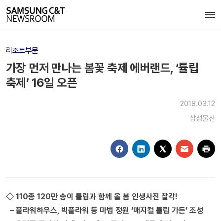
리조트부문
가장 먼저 만나는 봄꽃 축제 에버랜드, ‘튤립
축제’ 16일 오픈
2018.03.12
삼성물산
◇ 110종 120만 송이 튤립과 함께 올 봄 인생사진 찰칵!
– 플라워하우스, 빅플라워 등 마법 정원 ‘매지컬 튤립 가든’ 조성