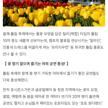
올해 튤립 축제에서는 불꽃 모양을 담은 릴리(백합) 타입의 튤립
10여 종도 새롭게 선보이는데, 램프의 불꽃을 연상시키는 ‘알라딘’,
진홍색 드레스를 떠올리게 하는 ‘프리티우먼’ 등 희귀한 튤립 품종도
만나 볼 수 있다.
【 꽃 향기 맡으며 즐기는 야외 공연 풍성! 】
튤립 축제와 함께 봄 향기 가득한 야외에서 즐기기 좋은 공연들도
더욱 풍성해졌다.
먼저 포시즌스가든과 글로벌페어 등 정원 지역에서는 꽃의 요정,
꿀벌, 애벌레 등 봄을 테마로 한 캐릭터 연기자 20여 명이 출연해
공연도 펼치고 손님들과 재미있는 포토타임도 갖는 ‘포토 원더랜드’