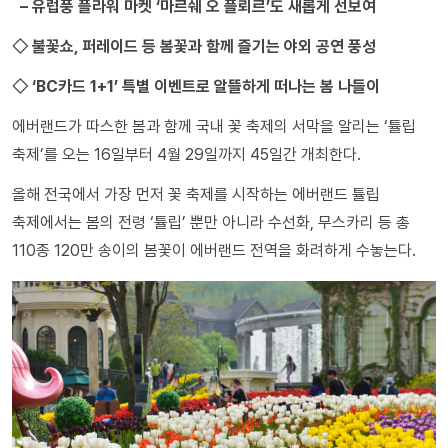
– 유럽풍 플라워 마켓 ‘마르쉐 오 플뢰르’도 새롭게 선보여
◇ 불꽃쇼, 퍼레이드 등 봄꽃과 함께 즐기는 야외 공연 풍성
◇ ‘BC카드 1+1’ 특별 이벤트로 알뜰하게 떠나는 봄 나들이
에버랜드가 따스한 봄과 함께 국내 꽃 축제의 서막을 알리는 ‘튤립
축제’를 오는 16일부터 4월 29일까지 45일간 개최한다.
올해 전국에서 가장 먼저 꽃 축제를 시작하는 에버랜드 튤립
축제에서는 봄의 전령 ‘튤립’ 뿐만 아니라 수선화, 무스카리 등 총
110종 120만 송이의 봄꽃이 에버랜드 전역을 화려하게 수놓는다.