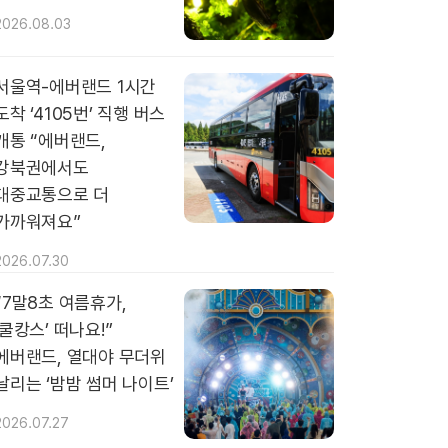
2026.08.03
서울역-에버랜드 1시간
도착 ‘4105번’ 직행 버스
개통 “에버랜드,
강북권에서도
대중교통으로 더
가까워져요”
2026.07.30
“7말8초 여름휴가,
‘쿨캉스’ 떠나요!”
에버랜드, 열대야 무더위
날리는 ‘밤밤 썸머 나이트’
2026.07.27