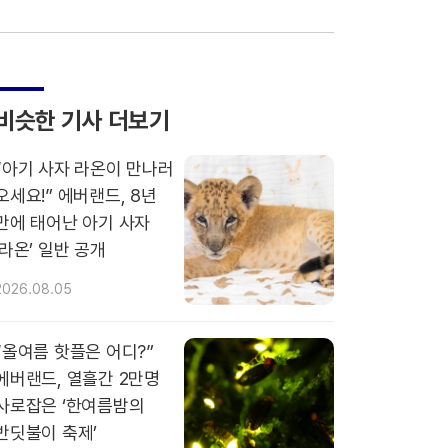
비슷한 기사 더보기
“아기 사자 라온이 만나러
오세요!” 에버랜드, 8년
만에 태어난 아기 사자
‘라온’ 일반 공개
2026.08.05
“올여름 핫플은 어디?”
에버랜드, 열흘간 2만명
사로잡은 ‘한여름밤의
반딧불이 축제’