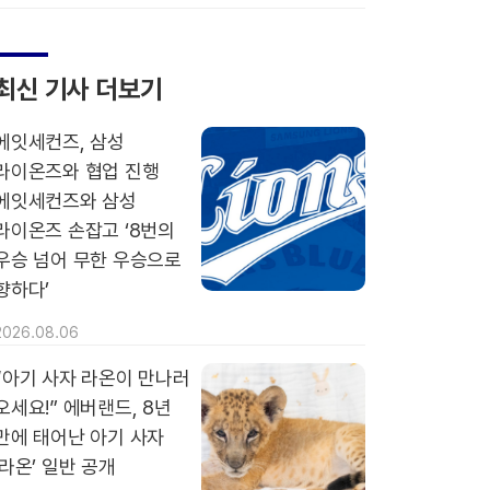
최신 기사 더보기
에잇세컨즈, 삼성
라이온즈와 협업 진행
에잇세컨즈와 삼성
라이온즈 손잡고 ‘8번의
우승 넘어 무한 우승으로
향하다’
2026.08.06
“아기 사자 라온이 만나러
오세요!” 에버랜드, 8년
만에 태어난 아기 사자
‘라온’ 일반 공개