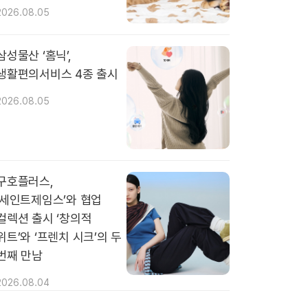
2026.08.05
삼성물산 ‘홈닉’,
생활편의서비스 4종 출시
2026.08.05
구호플러스,
‘세인트제임스’와 협업
컬렉션 출시 ‘창의적
위트’와 ‘프렌치 시크’의 두
번째 만남
2026.08.04