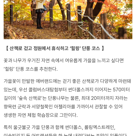
【 산책로 걷고 정원에서 휴식하고 ‘힐링’ 단풍 코스 】
꽃과 나무가 우거진 자연 속에서 여유롭게 가을을 느끼고 싶다면
‘힐링’ 단풍 코스를 추천한다.
가을꽃이 만발한 에버랜드에는 걷기 좋은 산책로가 다양하게 마련돼
있는데, 우선 콜럼버스대탐험부터 썬더폴스까지 이어지는 570미터
길이의 ‘숲속 산책로’는 단풍나무는 물론, 최대 20미터까지 자라는
향목련 군락과 서양철쭉인 아젤리아를 가까이서 관찰할 수 있어
생생한 자연 체험 학습장으로 그만이다.
특히 울긋불긋 가을 단풍과 함께 썬더폴스, 롤링엑스트레인,
이솝빌리지 등 어트랙션들을 한 눈에 내려다보는 조망이 일품이다.