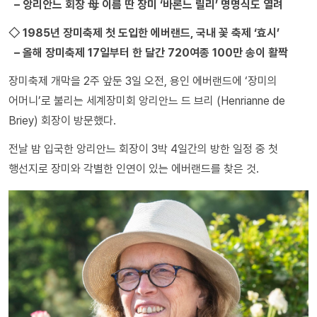
– 앙리안느 회장 母 이름 딴 장미 ‘바론느 릴리’ 명명식도 열려
◇ 1985년 장미축제 첫 도입한 에버랜드, 국내 꽃 축제 ‘효시’
– 올해 장미축제 17일부터 한 달간 720여종 100만 송이 활짝
장미축제 개막을 2주 앞둔 3일 오전, 용인 에버랜드에 ‘장미의
어머니’로 불리는 세계장미회 앙리안느 드 브리 (Henrianne de
Briey) 회장이 방문했다.
전날 밤 입국한 앙리안느 회장이 3박 4일간의 방한 일정 중 첫
행선지로 장미와 각별한 인연이 있는 에버랜드를 찾은 것.