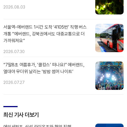
2026.08.03
서울역-에버랜드 1시간 도착 ‘4105번’ 직행 버스
개통 “에버랜드, 강북권에서도 대중교통으로 더
가까워져요”
2026.07.30
“7말8초 여름휴가, ‘쿨캉스’ 떠나요!” 에버랜드,
열대야 무더위 날리는 ‘밤밤 썸머 나이트’
2026.07.27
최신 기사 더보기
에잇세컨즈, 삼성 라이온즈와 협업 진행