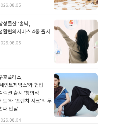
2026.08.05
삼성물산 ‘홈닉’,
생활편의서비스 4종 출시
2026.08.05
구호플러스,
‘세인트제임스’와 협업
컬렉션 출시 ‘창의적
위트’와 ‘프렌치 시크’의 두
번째 만남
2026.08.04