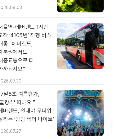
2026.08.03
서울역-에버랜드 1시간
도착 ‘4105번’ 직행 버스
개통 “에버랜드,
강북권에서도
대중교통으로 더
가까워져요”
2026.07.30
“7말8초 여름휴가,
‘쿨캉스’ 떠나요!”
에버랜드, 열대야 무더위
날리는 ‘밤밤 썸머 나이트’
2026.07.27