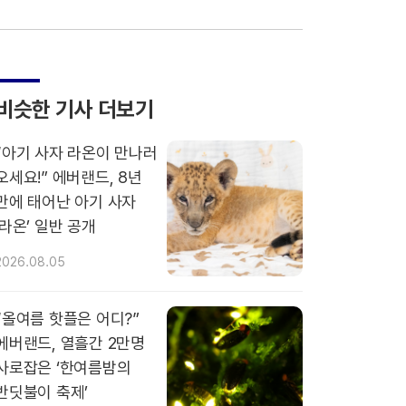
비슷한 기사 더보기
“아기 사자 라온이 만나러
오세요!” 에버랜드, 8년
만에 태어난 아기 사자
‘라온’ 일반 공개
2026.08.05
“올여름 핫플은 어디?”
에버랜드, 열흘간 2만명
사로잡은 ‘한여름밤의
반딧불이 축제’