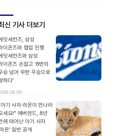
최신 기사 더보기
에잇세컨즈, 삼성
라이온즈와 협업 진행
에잇세컨즈와 삼성
라이온즈 손잡고 ‘8번의
우승 넘어 무한 우승으로
향하다’
2026.08.06
“아기 사자 라온이 만나러
오세요!” 에버랜드, 8년
만에 태어난 아기 사자
‘라온’ 일반 공개