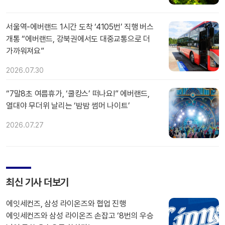
서울역-에버랜드 1시간 도착 ‘4105번’ 직행 버스
개통 “에버랜드, 강북권에서도 대중교통으로 더
가까워져요”
2026.07.30
“7말8초 여름휴가, ‘쿨캉스’ 떠나요!” 에버랜드,
열대야 무더위 날리는 ‘밤밤 썸머 나이트’
2026.07.27
최신 기사 더보기
에잇세컨즈, 삼성 라이온즈와 협업 진행
에잇세컨즈와 삼성 라이온즈 손잡고 ‘8번의 우승