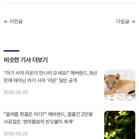
← 이전글
다음글 →
비슷한 기사 더보기
“아기 사자 라온이 만나러 오세요!” 에버랜드, 8년
만에 태어난 아기 사자 ‘라온’ 일반 공개
2026.08.05
“올여름 핫플은 어디?” 에버랜드, 열흘간 2만명
사로잡은 ‘한여름밤의 반딧불이 축제’
2026.08.03