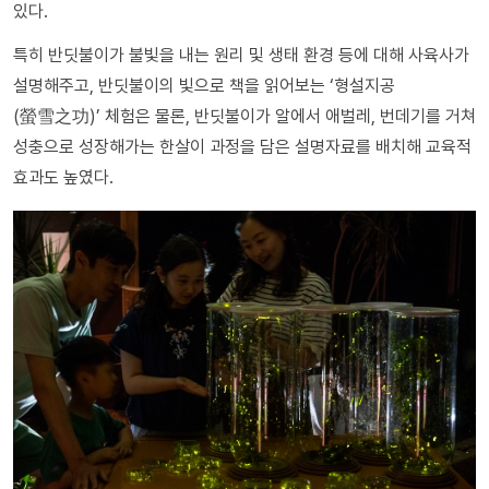
있다.
특히 반딧불이가 불빛을 내는 원리 및 생태 환경 등에 대해 사육사가
설명해주고, 반딧불이의 빛으로 책을 읽어보는 ‘형설지공
(螢雪之功)’ 체험은 물론, 반딧불이가 알에서 애벌레, 번데기를 거쳐
성충으로 성장해가는 한살이 과정을 담은 설명자료를 배치해 교육적
효과도 높였다.