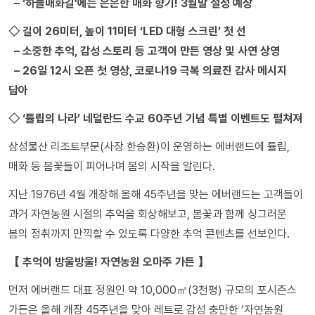
– ‘하늘매화길’에는 은은한 매화 향기! 3월말 절정 예상
◇ 길이 26미터, 높이 11미터 ‘LED 대형 스크린’ 첫 선
– 소중한 추억, 감성 스토리 등 고객이 만든 영상 및 사연 상영
– 26일 12시 오픈 첫 영상, 코로나19 극복 의료진 감사 메시지
담아
◇ ‘튤립의 나라’ 네덜란드 수교 60주년 기념 특별 이벤트도 펼쳐져
삼성물산 리조트부문(사장 한승환)이 운영하는 에버랜드에 튤립,
매화 등 봄꽃들이 피어나며 봄의 시작을 알린다.
지난 1976년 4월 개장해 올해 45주년을 맞는 에버랜드는 고객들이
과거 자연농원 시절의 추억을 회상해보고, 봄꽃과 함께 싱그러운
봄의 정취까지 만끽할 수 있도록 다양한 추억 콘텐츠를 선보인다.
【 추억이 방울방울! 자연농원 오마주 가든 】
먼저 에버랜드 대표 정원인 약 10,000㎡(3천평) 규모의 포시즌스
가든은 올해 개장 45주년을 맞아 레트로 감성 충만한 ‘자연농원