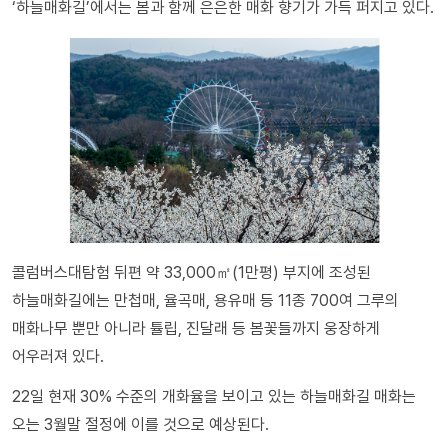
‘하늘매화길’에서는 봄과 함께 은은한 매화 향기가 가득 퍼지고 있다.
콜럼버스대탐험 뒤편 약 33,000㎡(1만평) 부지에 조성된
하늘매화길에는 만첩매, 율곡매, 용유매 등 11종 700여 그루의
매화나무 뿐만 아니라 튤립, 진달래 등 봄꽃들까지 웅장하게
어우러져 있다.
22일 현재 30% 수준의 개화율을 보이고 있는 하늘매화길 매화는
오는 3월말 절정에 이를 것으로 예상된다.