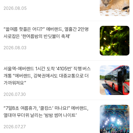
2026.08.05
“올여름 핫플은 어디?” 에버랜드, 열흘간 2만명
사로잡은 ‘한여름밤의 반딧불이 축제’
2026.08.03
서울역-에버랜드 1시간 도착 ‘4105번’ 직행 버스
개통 “에버랜드, 강북권에서도 대중교통으로 더
가까워져요”
2026.07.30
“7말8초 여름휴가, ‘쿨캉스’ 떠나요!” 에버랜드,
열대야 무더위 날리는 ‘밤밤 썸머 나이트’
2026.07.27