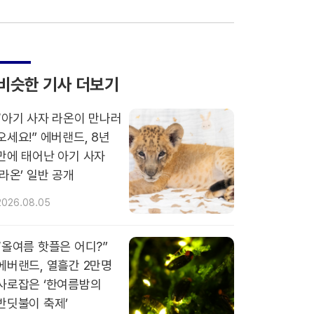
비슷한 기사 더보기
“아기 사자 라온이 만나러
오세요!” 에버랜드, 8년
만에 태어난 아기 사자
‘라온’ 일반 공개
2026.08.05
“올여름 핫플은 어디?”
에버랜드, 열흘간 2만명
사로잡은 ‘한여름밤의
반딧불이 축제’