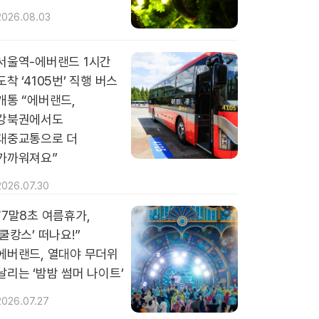
2026.08.03
서울역-에버랜드 1시간
도착 ‘4105번’ 직행 버스
개통 “에버랜드,
강북권에서도
대중교통으로 더
가까워져요”
2026.07.30
“7말8초 여름휴가,
‘쿨캉스’ 떠나요!”
에버랜드, 열대야 무더위
날리는 ‘밤밤 썸머 나이트’
2026.07.27