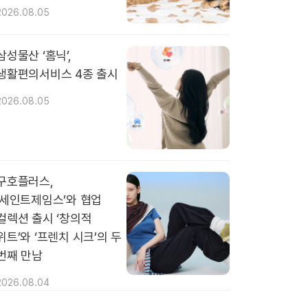
2026.08.05
삼성물산 ‘홈닉’,
생활편의서비스 4종 출시
2026.08.05
구호플러스,
‘세인트제임스’와 협업
컬렉션 출시 ‘창의적
위트’와 ‘프렌치 시크’의 두
번째 만남
2026.08.04