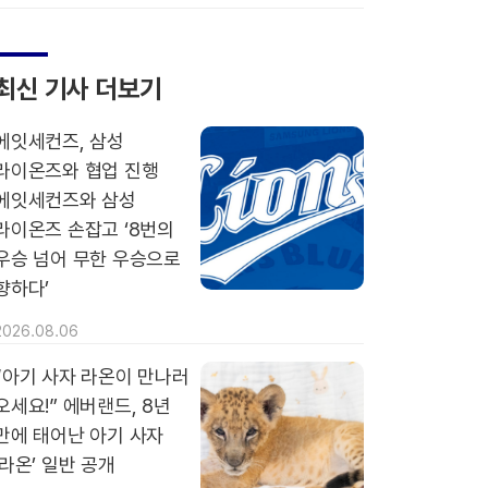
최신 기사 더보기
에잇세컨즈, 삼성
라이온즈와 협업 진행
에잇세컨즈와 삼성
라이온즈 손잡고 ‘8번의
우승 넘어 무한 우승으로
향하다’
2026.08.06
“아기 사자 라온이 만나러
오세요!” 에버랜드, 8년
만에 태어난 아기 사자
‘라온’ 일반 공개