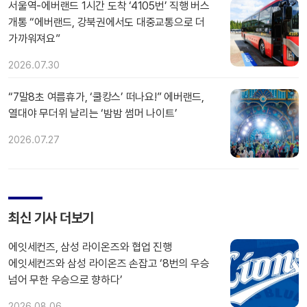
서울역-에버랜드 1시간 도착 ‘4105번’ 직행 버스
개통 “에버랜드, 강북권에서도 대중교통으로 더
가까워져요”
2026.07.30
“7말8초 여름휴가, ‘쿨캉스’ 떠나요!” 에버랜드,
열대야 무더위 날리는 ‘밤밤 썸머 나이트’
2026.07.27
최신 기사 더보기
에잇세컨즈, 삼성 라이온즈와 협업 진행
에잇세컨즈와 삼성 라이온즈 손잡고 ‘8번의 우승
넘어 무한 우승으로 향하다’
2026.08.06