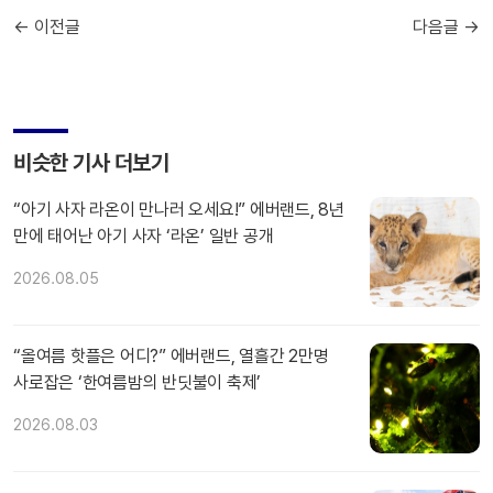
← 이전글
다음글 →
비슷한 기사 더보기
“아기 사자 라온이 만나러 오세요!” 에버랜드, 8년
만에 태어난 아기 사자 ‘라온’ 일반 공개
2026.08.05
“올여름 핫플은 어디?” 에버랜드, 열흘간 2만명
사로잡은 ‘한여름밤의 반딧불이 축제’
2026.08.03