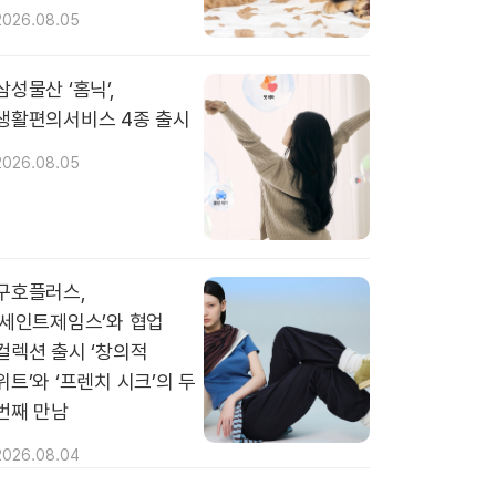
2026.08.05
삼성물산 ‘홈닉’,
생활편의서비스 4종 출시
2026.08.05
구호플러스,
‘세인트제임스’와 협업
컬렉션 출시 ‘창의적
위트’와 ‘프렌치 시크’의 두
번째 만남
2026.08.04