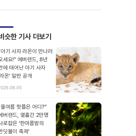
비슷한 기사 더보기
“아기 사자 라온이 만나러
오세요!” 에버랜드, 8년
만에 태어난 아기 사자
‘라온’ 일반 공개
2026.08.05
“올여름 핫플은 어디?”
에버랜드, 열흘간 2만명
사로잡은 ‘한여름밤의
반딧불이 축제’