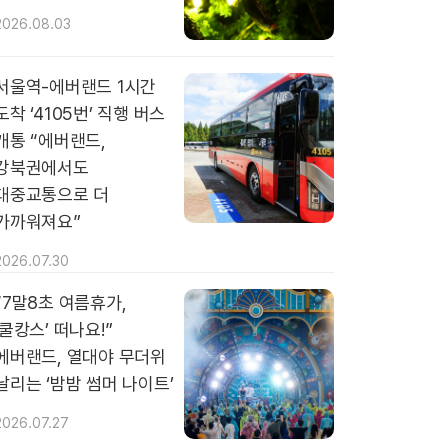
2026.08.03
서울역-에버랜드 1시간
도착 ‘4105번’ 직행 버스
개통 “에버랜드,
강북권에서도
대중교통으로 더
가까워져요”
2026.07.30
“7말8초 여름휴가,
‘쿨캉스’ 떠나요!”
에버랜드, 열대야 무더위
날리는 ‘밤밤 썸머 나이트’
2026.07.27