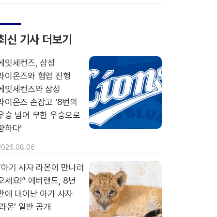
최신 기사 더보기
에잇세컨즈, 삼성
라이온즈와 협업 진행
에잇세컨즈와 삼성
라이온즈 손잡고 ‘8번의
우승 넘어 무한 우승으로
향하다’
2026.08.06
“아기 사자 라온이 만나러
오세요!” 에버랜드, 8년
만에 태어난 아기 사자
‘라온’ 일반 공개