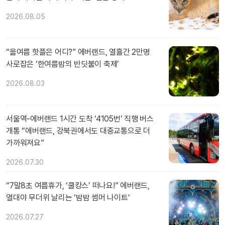
2026.08.05
“올여름 핫플은 어디?” 에버랜드, 열흘간 2만명
사로잡은 ‘한여름밤의 반딧불이 축제’
2026.08.03
서울역-에버랜드 1시간 도착 ‘4105번’ 직행 버스
개통 “에버랜드, 강북권에서도 대중교통으로 더
가까워져요”
2026.07.30
“7말8초 여름휴가, ‘쿨캉스’ 떠나요!” 에버랜드,
열대야 무더위 날리는 ‘밤밤 썸머 나이트’
2026.07.27