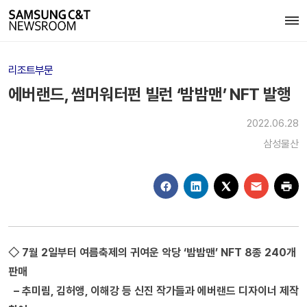
리조트부문
에버랜드, 썸머워터펀 빌런 ‘밤밤맨’ NFT 발행
2022.06.28
삼성물산
◇ 7월 2일부터 여름축제의 귀여운 악당 ‘밤밤맨’ NFT 8종 240개
판매
– 추미림, 김허앵, 이해강 등 신진 작가들과 에버랜드 디자이너 제작