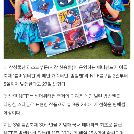
□ 삼성물산 리조트부문(사장 한승환)이 운영하는 에버랜드가 여름
축제 ‘썸머워터펀’의 메인 캐릭터인 ‘밤밤맨’의 NTF를 7월 2일부터
5일까지 발행한다고 27일 밝혔다.
‘밤밤맨 NFT’는 썸머워터펀 축제의 귀여운 메인 빌런 밤밤맨을
다양한 스타일로 표현한 작품으로 총 8종 240개가 선착순 판매될
예정이다.
지난 3월 튤립축제 30주년을 기념해 국내 테마파크 최초로 튤립
NFT를 발행한 바 있는데 11종 330개가 매일 15초만에 완판되며