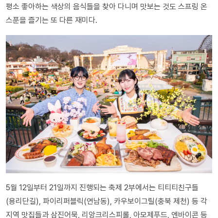
평소 좋아하는 색상의 음식들을 찾아 다니며 맛보는 것도 스프링 온
스푼을 즐기는 또 다른 재미다.
5월 12일부터 21일까지 진행되는 축제 2부에서는 티티티친구들
(용리단길), 파이리퍼블릭(연남동), 카우보이그릴(충북 제천) 등 각
지역 맛집들과 삼진어묵, 리앙크리스피롤, 아모제푸드, 엔바이콘 등