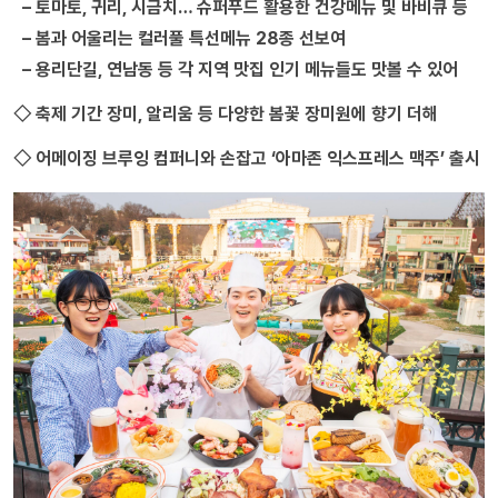
– 토마토, 귀리, 시금치… 슈퍼푸드 활용한 건강메뉴 및 바비큐 등
– 봄과 어울리는 컬러풀 특선메뉴 28종 선보여
– 용리단길, 연남동 등 각 지역 맛집 인기 메뉴들도 맛볼 수 있어
◇ 축제 기간 장미, 알리움 등 다양한 봄꽃 장미원에 향기 더해
◇ 어메이징 브루잉 컴퍼니와 손잡고 ‘아마존 익스프레스 맥주’ 출시