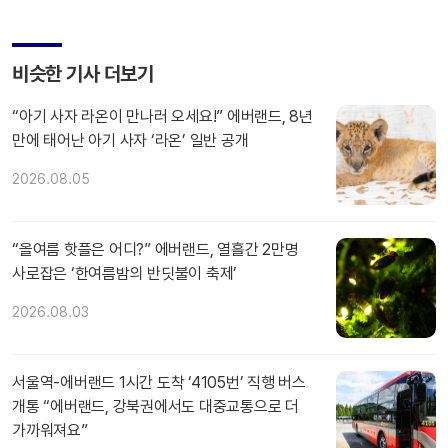
비슷한 기사 더보기
“아기 사자 라온이 만나러 오세요!” 에버랜드, 8년
만에 태어난 아기 사자 ‘라온’ 일반 공개
2026.08.05
“올여름 핫플은 어디?” 에버랜드, 열흘간 2만명
사로잡은 ‘한여름밤의 반딧불이 축제’
2026.08.03
서울역-에버랜드 1시간 도착 ‘4105번’ 직행 버스
개통 “에버랜드, 강북권에서도 대중교통으로 더
가까워져요”