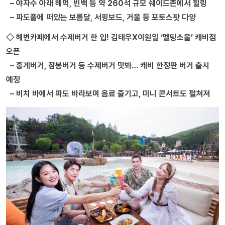
– 야자수 아래 해먹, 빈백 등 약 260석 규모 쉐이드존에서 힐링
– 파도풀에 떠있는 보름달, 서핑보드, 거울 등 포토스팟 다양
◇ 해변카페에서 수제버거 한 입! 김태우X이원일 ‘멜팅소울’ 캐비점
오픈
– 홍게버거, 잠봉버거 등 수제버거 맛봐… 캐비 한정판 버거 출시
예정
– 비치 바에서 파도 바라보며 음료 즐기고, 미니 콘서트도 펼쳐져