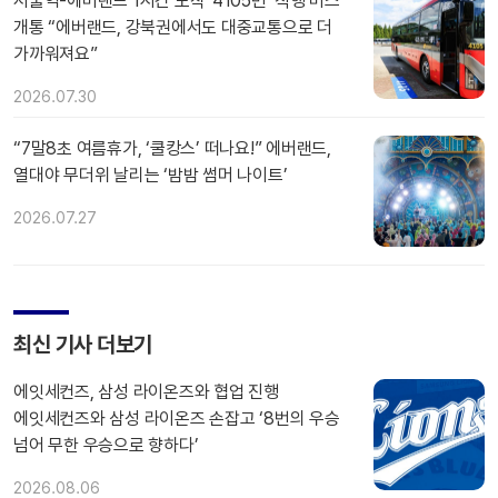
서울역-에버랜드 1시간 도착 ‘4105번’ 직행 버스
개통 “에버랜드, 강북권에서도 대중교통으로 더
가까워져요”
2026.07.30
“7말8초 여름휴가, ‘쿨캉스’ 떠나요!” 에버랜드,
열대야 무더위 날리는 ‘밤밤 썸머 나이트’
2026.07.27
최신 기사 더보기
에잇세컨즈, 삼성 라이온즈와 협업 진행
에잇세컨즈와 삼성 라이온즈 손잡고 ‘8번의 우승
넘어 무한 우승으로 향하다’
2026.08.06