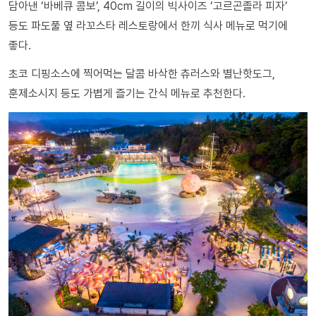
담아낸 ‘바베큐 콤보’, 40cm 길이의 빅사이즈 ‘고르곤졸라 피자’
등도 파도풀 옆 라꼬스타 레스토랑에서 한끼 식사 메뉴로 먹기에
좋다.
초코 디핑소스에 찍어먹는 달콤 바삭한 츄러스와 별난핫도그,
훈제소시지 등도 가볍게 즐기는 간식 메뉴로 추천한다.