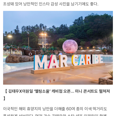
조성돼 있어 낭만적인 인스타 감성 사진을 남기기에도 좋다.
【 김태우X이원일 ‘멜팅소울’ 캐비점 오픈… 미니 콘서트도 펼쳐져
】
이국적인 해외 휴양지의 낭만을 더해줄 60여 종의 이색 먹거리도