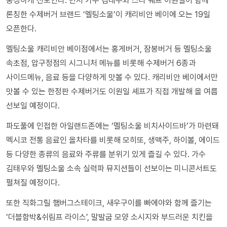
풍성하게 선보인다. 먼저 가수 김태우와 스타 쉐프 이원일이 함께
론칭한 수제버거 브랜드 ‘멜팅소울’이 캐리비안 베이에 오는 19일
오픈한다.
멜팅소울 캐리비안 베이점에서는 홍게버거, 잠봉버거 등 멜팅소울
속초점, 압구정점의 시그니처 메뉴를 비롯해 수제버거 6종과
사이드메뉴, 음료 등을 다양하게 맛볼 수 있다. 캐리비안 베이에서만
맛볼 수 있는 한정판 수제버거도 이원일 셰프가 직접 개발해 올 여름
선보일 예정이다.
파도풀에 인접한 아일랜드존에는 ‘멜팅소울 비치사이드바’가 마련돼
멕시코 전통 음료인 올차타를 비롯해 모히또, 생맥주, 하이볼, 에이드
등 다양한 종류의 음료와 주류를 분위기 있게 즐길 수 있다. 가수
김태우와 멜팅소울 소속 실력파 뮤지션들이 선보이는 미니콘서트도
펼쳐질 예정이다.
또한 직화그릴 햄버그스테이크, 새우구이를 빠에야와 함께 즐기는
‘더블함박&쉬림프 라이스’, 말발굽 모양 소시지와 부드러운 치킨을