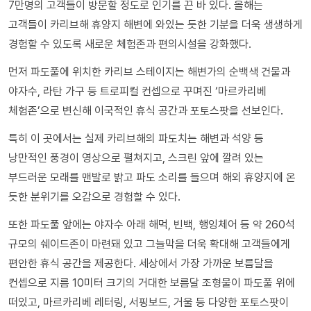
7만명의 고객들이 방문할 정도로 인기를 끈 바 있다. 올해는
고객들이 카리브해 휴양지 해변에 와있는 듯한 기분을 더욱 생생하게
경험할 수 있도록 새로운 체험존과 편의시설을 강화했다.
먼저 파도풀에 위치한 카리브 스테이지는 해변가의 순백색 건물과
야자수, 라탄 가구 등 트로피컬 컨셉으로 꾸며진 ‘마르카리베
체험존’으로 변신해 이국적인 휴식 공간과 포토스팟을 선보인다.
특히 이 곳에서는 실제 카리브해의 파도치는 해변과 석양 등
낭만적인 풍경이 영상으로 펼쳐지고, 스크린 앞에 깔려 있는
부드러운 모래를 맨발로 밝고 파도 소리를 들으며 해외 휴양지에 온
듯한 분위기를 오감으로 경험할 수 있다.
또한 파도풀 앞에는 야자수 아래 해먹, 빈백, 행잉체어 등 약 260석
규모의 쉐이드존이 마련돼 있고 그늘막을 더욱 확대해 고객들에게
편안한 휴식 공간을 제공한다. 세상에서 가장 가까운 보름달을
컨셉으로 지름 10미터 크기의 거대한 보름달 조형물이 파도풀 위에
떠있고, 마르카리베 레터링, 서핑보드, 거울 등 다양한 포토스팟이