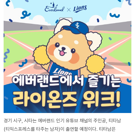
경기 시구, 시타는 에버랜드 인기 유튜브 채널의 주인공, 티타남
(티익스프레스를 타주는 남자)이 출연할 예정이다. 티타남은