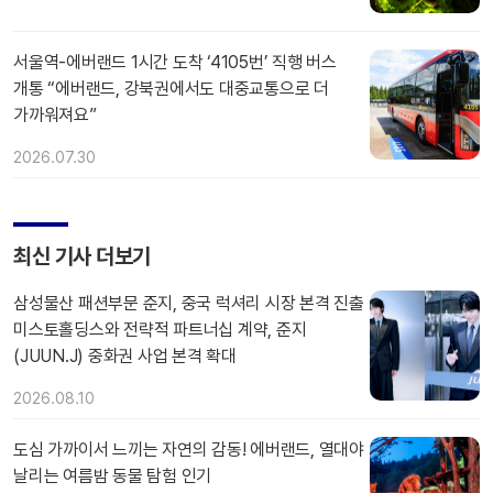
서울역-에버랜드 1시간 도착 ‘4105번’ 직행 버스
개통 “에버랜드, 강북권에서도 대중교통으로 더
가까워져요”
2026.07.30
최신 기사 더보기
삼성물산 패션부문 준지, 중국 럭셔리 시장 본격 진출
미스토홀딩스와 전략적 파트너십 계약, 준지
(JUUN.J) 중화권 사업 본격 확대
2026.08.10
도심 가까이서 느끼는 자연의 감동! 에버랜드, 열대야
날리는 여름밤 동물 탐험 인기