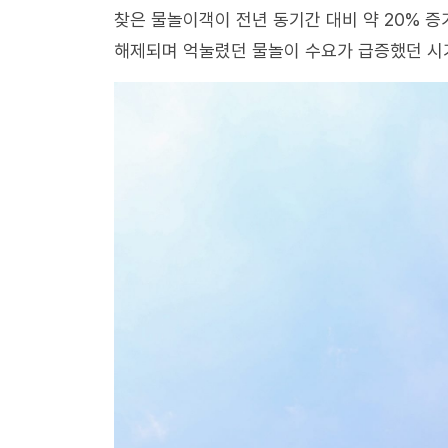
찾은 물놀이객이 전년 동기간 대비 약 20% 증
해제되며 억눌렸던 물놀이 수요가 급증했던 시