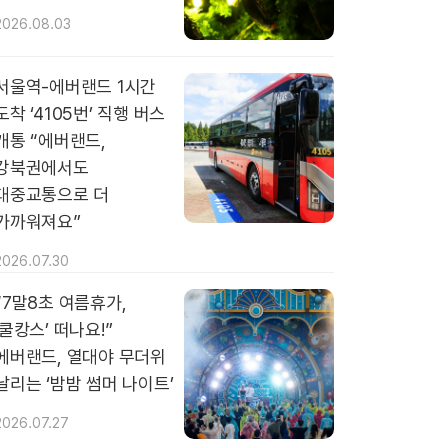
2026.08.03
서울역-에버랜드 1시간
도착 ‘4105번’ 직행 버스
개통 “에버랜드,
강북권에서도
대중교통으로 더
가까워져요”
2026.07.30
“7말8초 여름휴가,
‘쿨캉스’ 떠나요!”
에버랜드, 열대야 무더위
날리는 ‘밤밤 썸머 나이트’
2026.07.27