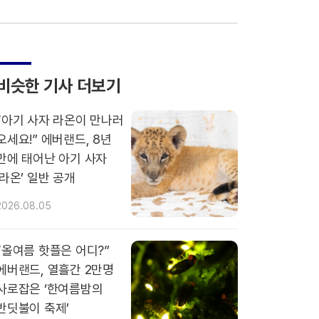
비슷한 기사 더보기
“아기 사자 라온이 만나러
오세요!” 에버랜드, 8년
만에 태어난 아기 사자
‘라온’ 일반 공개
2026.08.05
“올여름 핫플은 어디?”
에버랜드, 열흘간 2만명
사로잡은 ‘한여름밤의
반딧불이 축제’