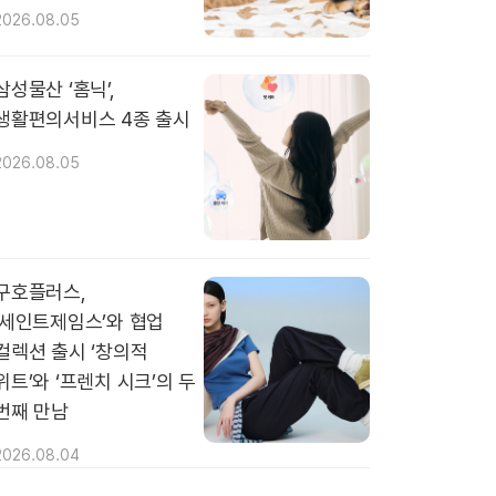
2026.08.05
삼성물산 ‘홈닉’,
생활편의서비스 4종 출시
2026.08.05
구호플러스,
‘세인트제임스’와 협업
컬렉션 출시 ‘창의적
위트’와 ‘프렌치 시크’의 두
번째 만남
2026.08.04