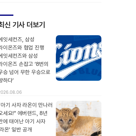
최신 기사 더보기
에잇세컨즈, 삼성
라이온즈와 협업 진행
에잇세컨즈와 삼성
라이온즈 손잡고 ‘8번의
우승 넘어 무한 우승으로
향하다’
2026.08.06
“아기 사자 라온이 만나러
오세요!” 에버랜드, 8년
만에 태어난 아기 사자
‘라온’ 일반 공개