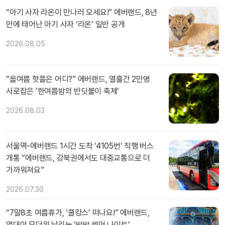
“아기 사자 라온이 만나러 오세요!” 에버랜드, 8년
만에 태어난 아기 사자 ‘라온’ 일반 공개
2026.08.05
“올여름 핫플은 어디?” 에버랜드, 열흘간 2만명
사로잡은 ‘한여름밤의 반딧불이 축제’
2026.08.03
서울역-에버랜드 1시간 도착 ‘4105번’ 직행 버스
개통 “에버랜드, 강북권에서도 대중교통으로 더
가까워져요”
2026.07.30
“7말8초 여름휴가, ‘쿨캉스’ 떠나요!” 에버랜드,
열대야 무더위 날리는 ‘밤밤 썸머 나이트’