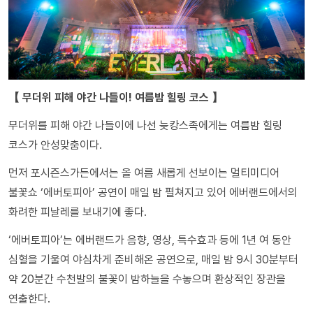
【 무더위 피해 야간 나들이! 여름밤 힐링 코스 】
무더위를 피해 야간 나들이에 나선 늦캉스족에게는 여름밤 힐링
코스가 안성맞춤이다.
먼저 포시즌스가든에서는 올 여름 새롭게 선보이는 멀티미디어
불꽃쇼 ‘에버토피아’ 공연이 매일 밤 펼쳐지고 있어 에버랜드에서의
화려한 피날레를 보내기에 좋다.
‘에버토피아’는 에버랜드가 음향, 영상, 특수효과 등에 1년 여 동안
심혈을 기울여 야심차게 준비해온 공연으로, 매일 밤 9시 30분부터
약 20분간 수천발의 불꽃이 밤하늘을 수놓으며 환상적인 장관을
연출한다.