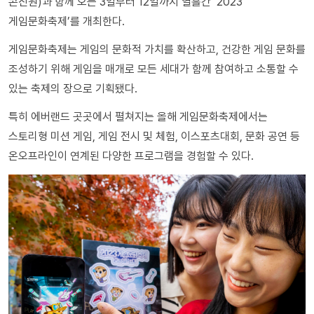
콘진원)과 함께 오는 3일부터 12일까지 열흘간 ‘2023
게임문화축제’를 개최한다.
게임문화축제는 게임의 문화적 가치를 확산하고, 건강한 게임 문화를
조성하기 위해 게임을 매개로 모든 세대가 함께 참여하고 소통할 수
있는 축제의 장으로 기획됐다.
특히 에버랜드 곳곳에서 펼쳐지는 올해 게임문화축제에서는
스토리형 미션 게임, 게임 전시 및 체험, 이스포츠대회, 문화 공연 등
온오프라인이 연계된 다양한 프로그램을 경험할 수 있다.