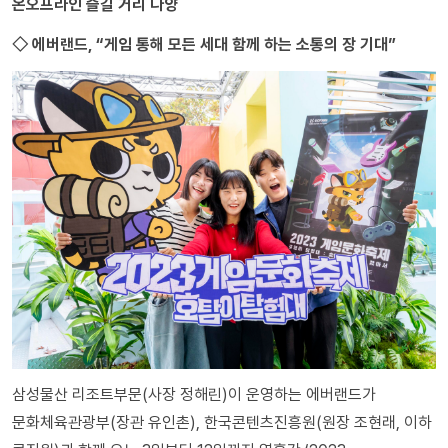
온오프라인 즐길 거리 다양
◇ 에버랜드, “게임 통해 모든 세대 함께 하는 소통의 장 기대”
삼성물산 리조트부문(사장 정해린)이 운영하는 에버랜드가
문화체육관광부(장관 유인촌), 한국콘텐츠진흥원(원장 조현래, 이하