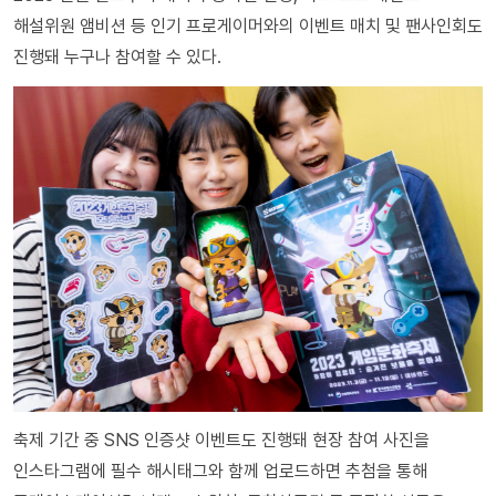
해설위원 앰비션 등 인기 프로게이머와의 이벤트 매치 및 팬사인회도
진행돼 누구나 참여할 수 있다.
축제 기간 중 SNS 인증샷 이벤트도 진행돼 현장 참여 사진을
인스타그램에 필수 해시태그와 함께 업로드하면 추첨을 통해