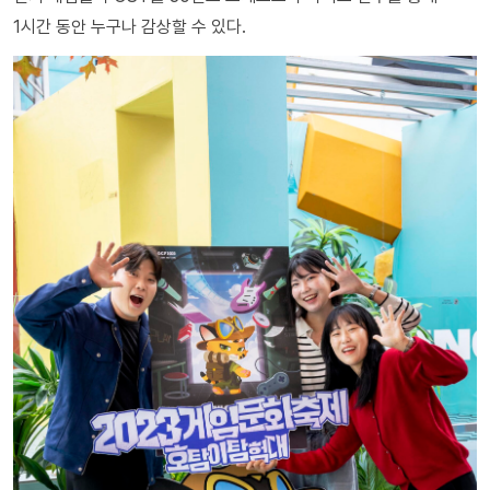
1시간 동안 누구나 감상할 수 있다.