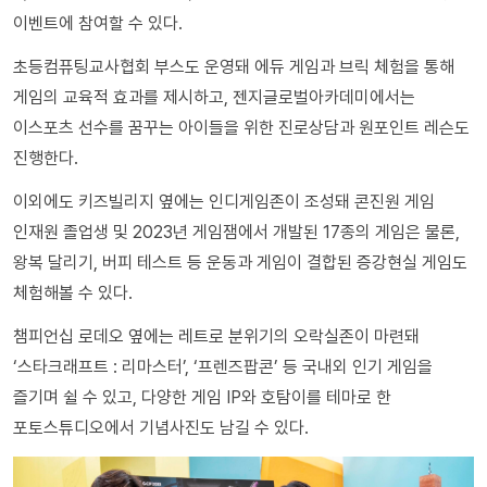
이벤트에 참여할 수 있다.
초등컴퓨팅교사협회 부스도 운영돼 에듀 게임과 브릭 체험을 통해
게임의 교육적 효과를 제시하고, 젠지글로벌아카데미에서는
이스포츠 선수를 꿈꾸는 아이들을 위한 진로상담과 원포인트 레슨도
진행한다.
이외에도 키즈빌리지 옆에는 인디게임존이 조성돼 콘진원 게임
인재원 졸업생 및 2023년 게임잼에서 개발된 17종의 게임은 물론,
왕복 달리기, 버피 테스트 등 운동과 게임이 결합된 증강현실 게임도
체험해볼 수 있다.
챔피언십 로데오 옆에는 레트로 분위기의 오락실존이 마련돼
‘스타크래프트 : 리마스터’, ‘프렌즈팝콘’ 등 국내외 인기 게임을
즐기며 쉴 수 있고, 다양한 게임 IP와 호탐이를 테마로 한
포토스튜디오에서 기념사진도 남길 수 있다.