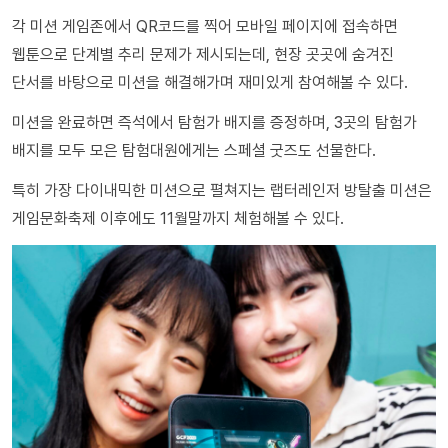
각 미션 게임존에서 QR코드를 찍어 모바일 페이지에 접속하면
웹툰으로 단계별 추리 문제가 제시되는데, 현장 곳곳에 숨겨진
단서를 바탕으로 미션을 해결해가며 재미있게 참여해볼 수 있다.
미션을 완료하면 즉석에서 탐험가 배지를 증정하며, 3곳의 탐험가
배지를 모두 모은 탐험대원에게는 스페셜 굿즈도 선물한다.
특히 가장 다이내믹한 미션으로 펼쳐지는 랩터레인저 방탈출 미션은
게임문화축제 이후에도 11월말까지 체험해볼 수 있다.