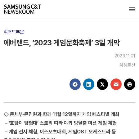
리조트부문
에버랜드, ‘2023 게임문화축제’ 3일 개막
2023.11.01
삼성물산
◇ 문체부·콘진원과 함께 11월 12일까지 게임 페스티벌 개최
– ‘호탐이 탐험대’ 스토리 따라 야외 방탈출 미션 게임 체험
– 게임 전시·체험, 이스포츠대회, 게임OST 오케스트라 등