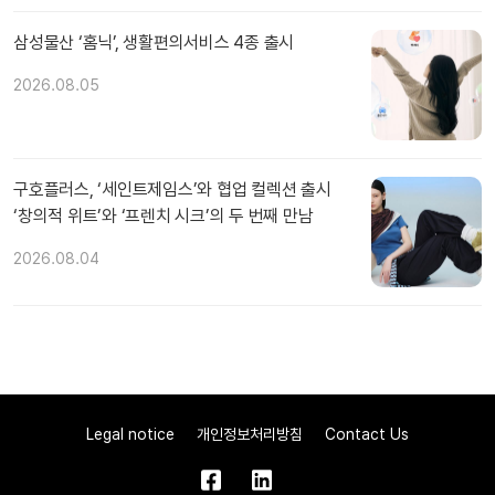
삼성물산 ‘홈닉’, 생활편의서비스 4종 출시
2026.08.05
구호플러스, ‘세인트제임스’와 협업 컬렉션 출시
‘창의적 위트’와 ‘프렌치 시크’의 두 번째 만남
2026.08.04
Legal notice
개인정보처리방침
Contact Us