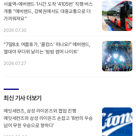
서울역-에버랜드 1시간 도착 ‘4105번’ 직행 버스
개통 “에버랜드, 강북권에서도 대중교통으로 더
가까워져요”
2026.07.30
“7말8초 여름휴가, ‘쿨캉스’ 떠나요!” 에버랜드,
열대야 무더위 날리는 ‘밤밤 썸머 나이트’
2026.07.27
최신 기사 더보기
에잇세컨즈, 삼성 라이온즈와 협업 진행
에잇세컨즈와 삼성 라이온즈 손잡고 ‘8번의 우승
넘어 무한 우승으로 향하다’