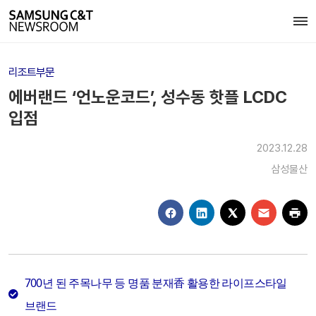
리조트부문
에버랜드 ‘언노운코드’, 성수동 핫플 LCDC
입점
2023.12.28
삼성물산
700년 된 주목나무 등 명품 분재香 활용한 라이프스타일
브랜드