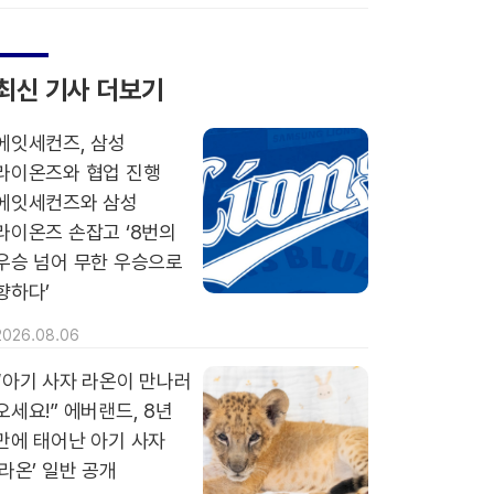
에버랜드 장미원, 720품종 300만 송이 장미 만개
최신 기사 더보기
에잇세컨즈, 삼성
라이온즈와 협업 진행
에잇세컨즈와 삼성
라이온즈 손잡고 ‘8번의
우승 넘어 무한 우승으로
향하다’
2026.08.06
“아기 사자 라온이 만나러
오세요!” 에버랜드, 8년
만에 태어난 아기 사자
‘라온’ 일반 공개