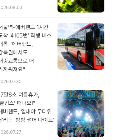
2026.08.03
서울역-에버랜드 1시간
도착 ‘4105번’ 직행 버스
개통 “에버랜드,
강북권에서도
대중교통으로 더
가까워져요”
2026.07.30
“7말8초 여름휴가,
‘쿨캉스’ 떠나요!”
에버랜드, 열대야 무더위
날리는 ‘밤밤 썸머 나이트’
2026.07.27