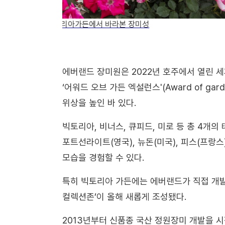
로즈기프트 상품점을
에버랜드 장미원은 2022년 호주에서 열린 
‘어워드 오브 가든 엑설런스'(Award of gar
위상을 높인 바 있다.
빅토리아, 비너스, 큐피드, 미로 등 총 4개의
포트선라이트(영국), 뉴돈(미국), 피스(프랑스
모습을 경험할 수 있다.
특히 빅토리아 가든에는 에버랜드가 직접 개발
컬렉션존’이 올해 새롭게 조성됐다.
2013년부터 신품종 국산 정원장미 개발을 