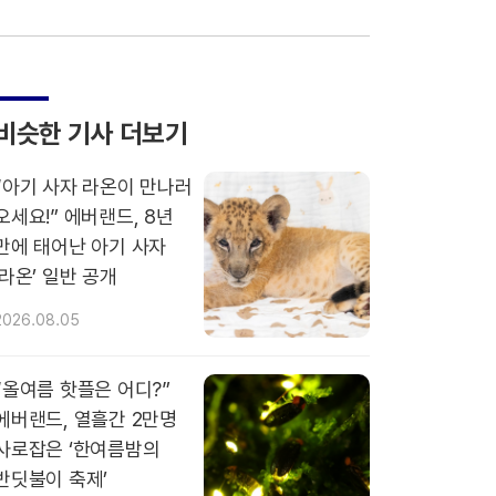
비슷한 기사 더보기
“아기 사자 라온이 만나러
오세요!” 에버랜드, 8년
만에 태어난 아기 사자
‘라온’ 일반 공개
2026.08.05
“올여름 핫플은 어디?”
에버랜드, 열흘간 2만명
사로잡은 ‘한여름밤의
반딧불이 축제’