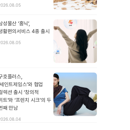
2026.08.05
삼성물산 ‘홈닉’,
생활편의서비스 4종 출시
2026.08.05
구호플러스,
‘세인트제임스’와 협업
컬렉션 출시 ‘창의적
위트’와 ‘프렌치 시크’의 두
번째 만남
2026.08.04