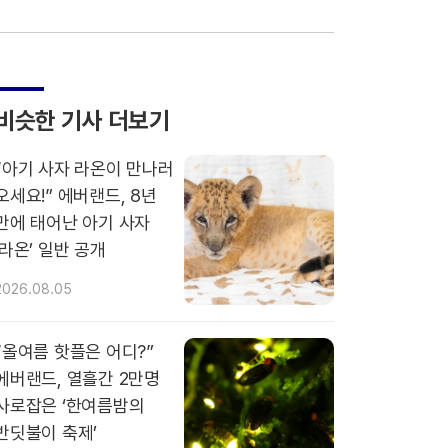
비슷한 기사 더보기
“아기 사자 라온이 만나러
오세요!” 에버랜드, 8년
만에 태어난 아기 사자
‘라온’ 일반 공개
2026.08.05
“올여름 핫플은 어디?”
에버랜드, 열흘간 2만명
사로잡은 ‘한여름밤의
반딧불이 축제’