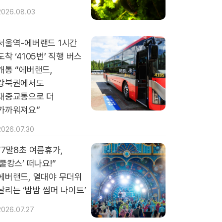
2026.08.03
서울역-에버랜드 1시간
도착 ‘4105번’ 직행 버스
개통 “에버랜드,
강북권에서도
대중교통으로 더
가까워져요”
2026.07.30
“7말8초 여름휴가,
‘쿨캉스’ 떠나요!”
에버랜드, 열대야 무더위
날리는 ‘밤밤 썸머 나이트’
2026.07.27