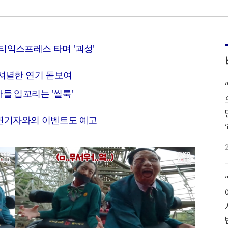
티익스프레스 타며 '괴성'
페셔녈한 연기 돋보여
들 입꼬리는 '씰룩'
연기자와의 이벤트도 예고