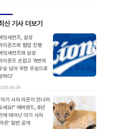
최신 기사 더보기
에잇세컨즈, 삼성
라이온즈와 협업 진행
에잇세컨즈와 삼성
라이온즈 손잡고 ‘8번의
우승 넘어 무한 우승으로
향하다’
2026.08.06
“아기 사자 라온이 만나러
오세요!” 에버랜드, 8년
만에 태어난 아기 사자
‘라온’ 일반 공개