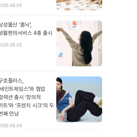
2026.08.05
삼성물산 ‘홈닉’,
생활편의서비스 4종 출시
2026.08.05
구호플러스,
‘세인트제임스’와 협업
컬렉션 출시 ‘창의적
위트’와 ‘프렌치 시크’의 두
번째 만남
2026.08.04