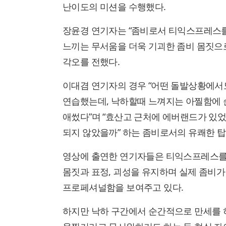
난이도의 미션을 수행했다.
장윤경 연기자는 “좀비로서 티익스프레스를
느끼는 무서움을 더욱 기괴한 좀비 몸짓으
각오를 전했다.
이대겸 연기자의 경우 “어떤 돌발상황에서
연습했는데, 낙하할때 느껴지는 아찔함에 
애썼다”며 “효산고 근처에 에버랜드가 있
되지 않았을까” 하는 좀비로서의 유쾌한 탑
영상에 출연한 연기자들은 티익스프레스를
몸짓과 표정, 괴성을 유지하며 실제 좀비
프로페셔널함을 보여주고 있다.
하지만 낙하 구간에서 순간적으로 만세를 하