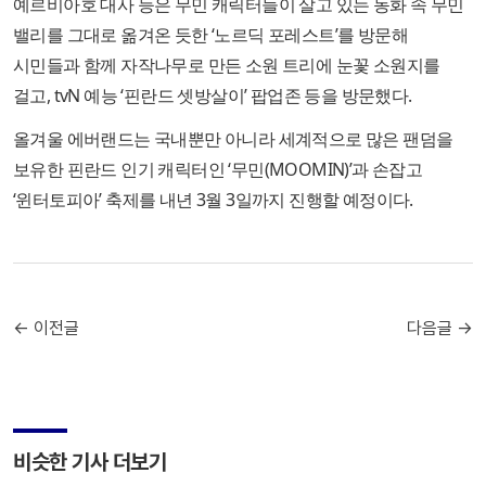
예르비아호 대사 등은 무민 캐릭터들이 살고 있는 동화 속 무민
밸리를 그대로 옮겨온 듯한 ‘노르딕 포레스트’를 방문해
시민들과 함께 자작나무로 만든 소원 트리에 눈꽃 소원지를
걸고, tvN 예능 ‘핀란드 셋방살이’ 팝업존 등을 방문했다.
올겨울 에버랜드는 국내뿐만 아니라 세계적으로 많은 팬덤을
보유한 핀란드 인기 캐릭터인 ‘무민(MOOMIN)’과 손잡고
‘윈터토피아’ 축제를 내년 3월 3일까지 진행할 예정이다.
← 이전글
다음글 →
비슷한 기사 더보기