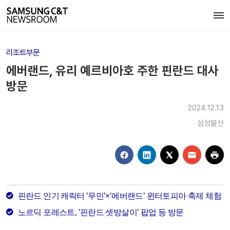
리조트부문
에버랜드, 유리 예르비아호 주한 핀란드 대사
방문
2024.12.13
삼성물산
핀란드 인기 캐릭터 '무민'×'에버랜드' 윈터토피아 축제 체험
노르딕 포레스트, '핀란드 셋방살이' 팝업 등 방문