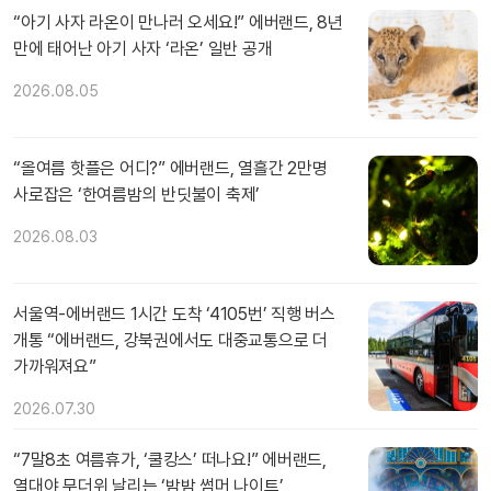
“아기 사자 라온이 만나러 오세요!” 에버랜드, 8년
만에 태어난 아기 사자 ‘라온’ 일반 공개
2026.08.05
“올여름 핫플은 어디?” 에버랜드, 열흘간 2만명
사로잡은 ‘한여름밤의 반딧불이 축제’
2026.08.03
서울역-에버랜드 1시간 도착 ‘4105번’ 직행 버스
개통 “에버랜드, 강북권에서도 대중교통으로 더
가까워져요”
2026.07.30
“7말8초 여름휴가, ‘쿨캉스’ 떠나요!” 에버랜드,
열대야 무더위 날리는 ‘밤밤 썸머 나이트’