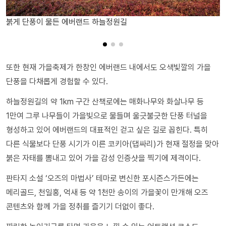
붉게 단풍이 물든 에버랜드 하늘정원길
또한 현재 가을축제가 한창인 에버랜드 내에서도 오색빛깔의 가을
단풍을 다채롭게 경험할 수 있다.
하늘정원길의 약 1km 구간 산책로에는 매화나무와 화살나무 등
1만여 그루 나무들이 가을빛으로 물들며 울긋불긋한 단풍 터널을
형성하고 있어 에버랜드의 대표적인 걷고 싶은 길로 꼽힌다. 특히
다른 식물보다 단풍 시기가 이른 코키아(댑싸리)가 현재 절정을 맞아
붉은 자태를 뽐내고 있어 가을 감성 인증샷을 찍기에 제격이다.
판타지 소설 ‘오즈의 마법사’ 테마로 변신한 포시즌스가든에는
메리골드, 천일홍, 억새 등 약 1천만 송이의 가을꽃이 만개해 오즈
콘텐츠와 함께 가을 정취를 즐기기 더없이 좋다.