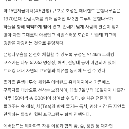
약 15만제곱미터(4.5만평) 규모로 조성된 에버랜드 은행나무숲은
1970년대 산림녹화를 위해 심어진 약 3만 그루의 은행나무가
하늘을 향해 빽빽하게 뻗어 있고, 반세기 넘게 사람의 발길이 닿지
않아 자연 그대로의 아름답고 비밀스러운 모습이 보존돼 최고의
경관을 자랑하는 것으로 유명하다.
은행나무숲을 온전히 체험할 수 있도록 구성된 약 4km 트레킹
코스에는 나무 의자와 명상장, 해먹, 전망대 등이 마련되어 있어
트래킹 내내 자연의 고요함과 치유를 동시에 느낄 수 있다.
올가을 은행나무숲 체험은 에버랜드 홈페이지에서 가든패스
구독자를 대상으로 선착순 모집하며, 11월 7일부터 10일까지 나흘간
하루 150명씩 총 600명이 참여할 수 있다. 숲 치유 전문가가
들려주는 숲 해설, 차(Tea)와 함께 즐기는 독서, 명상 시간 등 자연을
만끽하는 특별한 힐링 프로그램도 함께 진행된다.
에버랜드는 테마파크 자유 이용과 함께 꽃, 숲, 정원 등 대자연