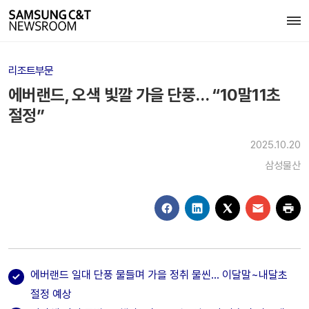
리조트부문
에버랜드, 오색 빛깔 가을 단풍… “10말11초
절정”
2025.10.20
삼성물산
에버랜드 일대 단풍 물들며 가을 정취 물씬… 이달말~내달초
절정 예상