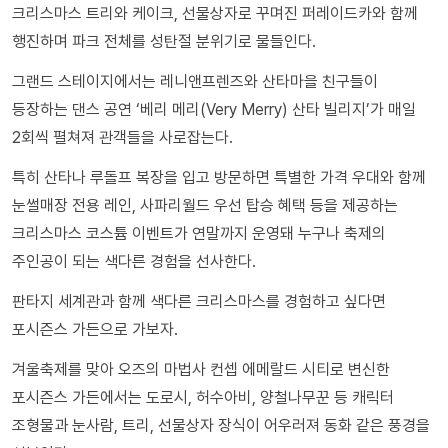
크리스마스 트리와 케이크, 선물상자로 꾸며진 퍼레이드카와 함께
행진하며 파크 전체를 성탄절 분위기로 물들인다.
그랜드 스테이지에서는 레니앤프렌즈와 산타마을 친구들이
등장하는 댄스 공연 ‘베리 메리(Very Merry) 산타 빌리지’가 매일
2회씩 펼쳐져 관객들을 사로잡는다.
특히 산타나 루돌프 복장을 입고 방문하면 특별한 가격 우대와 함께
눈썰매장 전용 레인, 사파리월드 우선 탑승 혜택 등을 제공하는
크리스마스 코스튬 이벤트가 연말까지 운영돼 누구나 축제의
주인공이 되는 색다른 경험을 선사한다.
판타지 세계관과 함께 색다른 크리스마스를 경험하고 싶다면
포시즌스 가든으로 가보자.
겨울축제를 맞아 오즈의 마법사 컨셉 에메랄드 시티로 변신한
포시즌스 가든에서는 도로시, 허수아비, 양철나무꾼 등 캐릭터
조형물과 눈사람, 트리, 선물상자 장식이 어우러져 동화 같은 풍경을