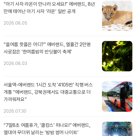
“아기 사자 라온이 만나러 오세요!” 에버랜드, 8년
만에 태어난 아기 사자 ‘라온’ 일반 공개
2026.08.05
“올여름 핫플은 어디?” 에버랜드, 열흘간 2만명
사로잡은 ‘한여름밤의 반딧불이 축제’
2026.08.03
서울역-에버랜드 1시간 도착 ‘4105번’ 직행 버스
개통 “에버랜드, 강북권에서도 대중교통으로 더
가까워져요”
2026.07.30
“7말8초 여름휴가, ‘쿨캉스’ 떠나요!” 에버랜드,
열대야 무더위 날리는 ‘밤밤 썸머 나이트’