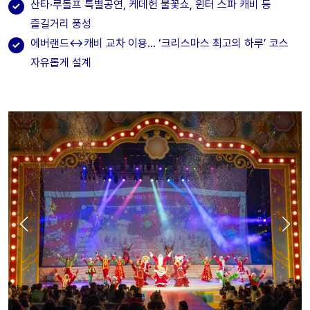
산타·루돌프 특별공연, 케데헌 불꽃쇼, 윈터 스파 캐비 등
즐길거리 풍성
에버랜드↔캐비 교차 이용… ‘크리스마스 최고의 하루’ 코스
자유롭게 설계