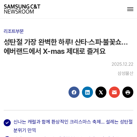
리조트부문
성탄절 가장 완벽한 하루! 산타·스파·불꽃쇼…
에버랜드에서 X-mas 제대로 즐겨요
2025.12.22
삼성물산
신나는 캐럴과 함께 환상적인 크리스마스 축제… 설레는 성탄절
분위기 만끽