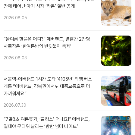
만에 태어난 아기 사자 ‘라온’ 일반 공개
2026.08.05
“올여름 핫플은 어디?” 에버랜드, 열흘간 2만명
사로잡은 ‘한여름밤의 반딧불이 축제’
2026.08.03
서울역-에버랜드 1시간 도착 ‘4105번’ 직행 버스
개통 “에버랜드, 강북권에서도 대중교통으로 더
가까워져요”
2026.07.30
“7말8초 여름휴가, ‘쿨캉스’ 떠나요!” 에버랜드,
열대야 무더위 날리는 ‘밤밤 썸머 나이트’