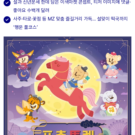
설과 신년운세 한데 담은 이색마켓 콘셉트, 티저 이미지에 댓글·
좋아요 수백개 달려
사주·타로·꽃점 등 MZ 맞춤 즐길거리 가득… 설맞이 떡국까지
‘행운 풀코스’