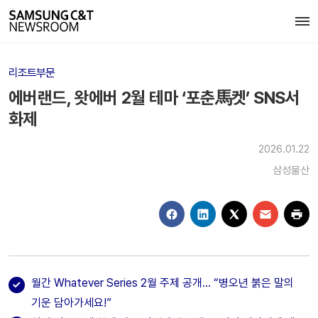
리조트부문
에버랜드, 왓에버 2월 테마 ‘포춘馬켓’ SNS서
화제
2026.01.22
삼성물산
월간 Whatever Series 2월 주제 공개… “병오년 붉은 말의
기운 담아가세요!”