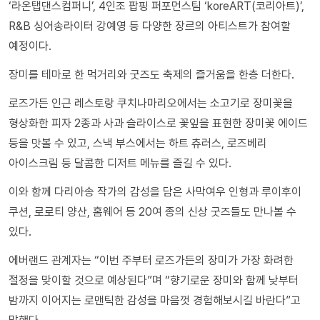
‘라온탭댄스컴퍼니’, 4인조 팝핑 퍼포먼스팀 ‘koreART(코리아트)’,
R&B 싱어송라이터 강예영 등 다양한 장르의 아티스트가 참여할
예정이다.
장미를 테마로 한 먹거리와 굿즈도 축제의 즐거움을 한층 더한다.
로즈가든 인근 레스토랑 쿠치나마리오에서는 소고기로 장미꽃을
형상화한 피자 2종과 사과 슬라이스로 꽃잎을 표현한 장미꽃 에이드
등을 맛볼 수 있고, 스낵 부스에서는 하트 츄러스, 로즈베리
아이스크림 등 달콤한 디저트 메뉴를 즐길 수 있다.
이와 함께 다리아송 작가의 감성을 담은 사막여우 인형과 루이후이
쿠션, 로로티 양산, 홈웨어 등 20여 종의 신상 굿즈들도 만나볼 수
있다.
에버랜드 관계자는 “이번 주부터 로즈가든의 장미가 가장 화려한
절정을 맞이할 것으로 예상된다”며 “향기로운 장미와 함께 낮부터
밤까지 이어지는 로맨틱한 감성을 마음껏 경험해보시길 바란다”고