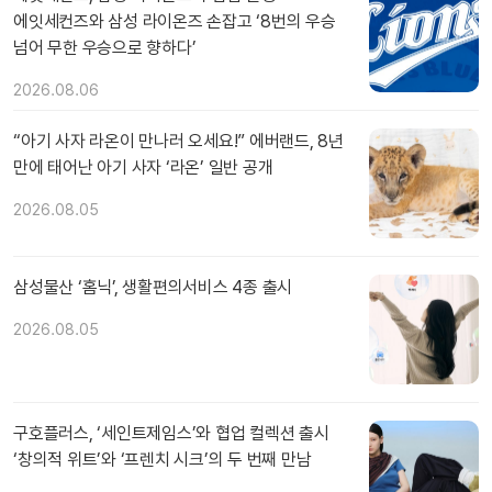
에잇세컨즈와 삼성 라이온즈 손잡고 ‘8번의 우승
넘어 무한 우승으로 향하다’
2026.08.06
“아기 사자 라온이 만나러 오세요!” 에버랜드, 8년
만에 태어난 아기 사자 ‘라온’ 일반 공개
2026.08.05
삼성물산 ‘홈닉’, 생활편의서비스 4종 출시
2026.08.05
구호플러스, ‘세인트제임스’와 협업 컬렉션 출시
‘창의적 위트’와 ‘프렌치 시크’의 두 번째 만남