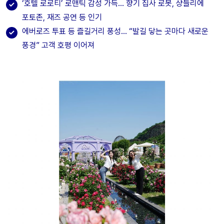
‘호텔 로로티’ 로맨틱 감성 가득… 향기 집사 로봇, 샹들리에
포토존, 재즈 공연 등 인기
에버로즈 투표 등 즐길거리 풍성… “발길 닿는 곳마다 새로운
풍경” 고객 호평 이어져