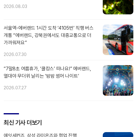
2026.08.03
서울역-에버랜드 1시간 도착 ‘4105번’ 직행 버스
개통 “에버랜드, 강북권에서도 대중교통으로 더
가까워져요”
2026.07.30
“7말8초 여름휴가, ‘쿨캉스’ 떠나요!” 에버랜드,
열대야 무더위 날리는 ‘밤밤 썸머 나이트’
2026.07.27
최신 기사 더보기
에잇세컨즈, 삼성 라이온즈와 협업 진행