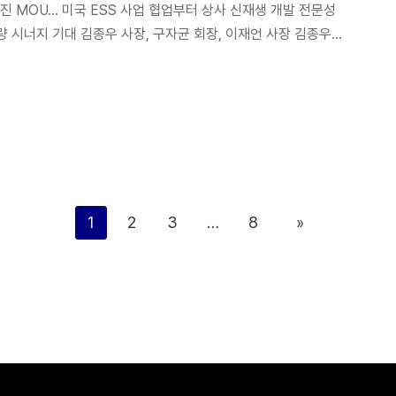
진 MOU… 미국 ESS 사업 협업부터 상사 신재생 개발 전문성
량 시너지 기대 김종우 사장, 구자균 회장, 이재언 사장 김종우
종우 사장(왼쪽에서 세번째), 구자균 회장(왼쪽에서 네번째),
삼성물산 상사부문(이하 삼성물산)이 LS ELECTRIC(일렉트릭)
신재생에너지 사업을 추진한다. 삼성물산과 LS일렉트릭은 25일
빌딩에서 이재언 상사부문 대표이사 사장과 구자균 […]
1
2
3
…
8
»