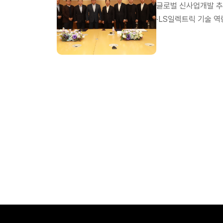
글로벌 신사업개발 추
·LS일렉트릭 기술 역
사장, 이재언 사장 김
이재언 사장(가운데) 
과 공동으로 글로벌 
서울 태평로 삼성본관