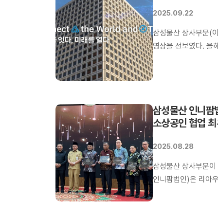
2025.09.22
삼성물산 상사부문(이
영상을 선보였다. 올
담은 새로운 슬로건 ‘세상
바탕으로 주요 사업과
제작했다.
삼성물산 인니팜법인
소상공인 협업 최
2025.08.28
삼성물산 상사부문이 
인니팜법인)은 리아우