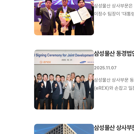
삼성물산 상사부문은 
이정수 팀장이 ‘대통
‘산업통상자원부 장관
삼성물산 동경법인
2025.11.07
삼성물산 상사부문 동
(eREX)와 손잡고 일본내
배터리에너지저장장치)
삼성물산 상사부문