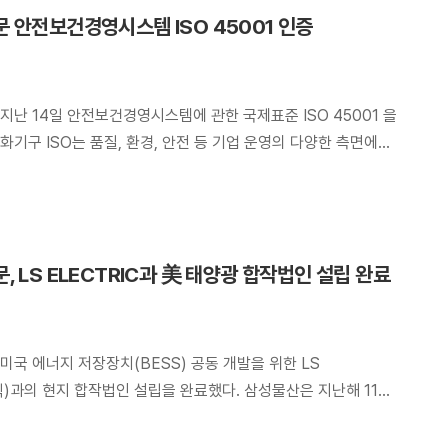
 안전보건경영시스템 ISO 45001 인증
난 14일 안전보건경영시스템에 관한 국제표준 ISO 45001 을
기구 ISO는 품질, 환경, 안전 등 기업 운영의 다양한 측면에
증 제도를 운영하고 있으며, 삼성물산 상사부문은 서류 및 현장
5001을 취득함으로써 ISO 국제기준을 충족하는
운영을 공식적으로 인증받게 되었다. 상사부문은 금번 인증을
책임을 대내외에 […]
 LS ELECTRIC과 美 태양광 합작법인 설립 완료
국 에너지 저장장치(BESS) 공동 개발을 위한 LS
릭)과의 현지 합작법인 설립을 완료했다. 삼성물산은 지난해 11월
 신사업개발 공동 추진 양해각서(MOU)를 체결하면서, 첫 협업
미국 텍사스州에서 개발 중인 500메가와트(MW)규모의 BESS