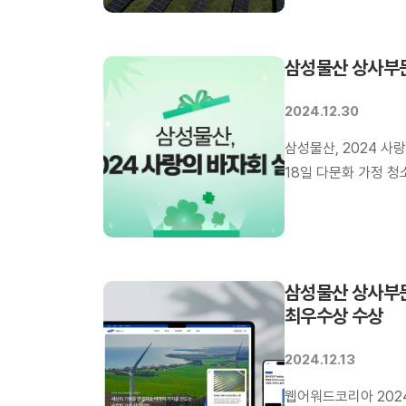
프로젝트를 선정한 바
전문성을 보유한 토털
삼성물산 상사부문
협업을 […]
2024.12.30
삼성물산, 2024 사
18일 다문화 가정 청
사랑의 바자회’에서는
등 총 130여개의 
돌봄 및 생계비, 치료
진행하고 있는 사회공
삼성물산 상사부문
최우수상 수상
2024.12.13
웹어워드코리아 202