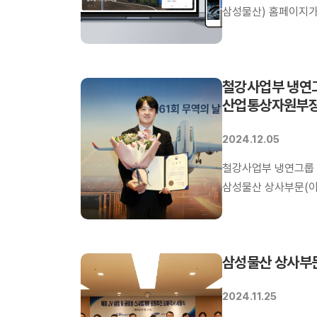
삼성물산) 홈페이지가
2024’에서 대기업분
부문, 60개 분야에 
독창성과 차별성, 완성
철강사업부 냉연그
삼성물산은 올해초 이
산업통상자원부장
위해 홈페이지를 전면 
2024.12.05
철강사업부 냉연그룹 
삼성물산 상사부문(이
서울 코엑스에서 진행
수상했다. 무역의 날
법정기념일로, 매년 
삼성물산 상사부문,
이들을 대상으로 포상을
2024.11.25