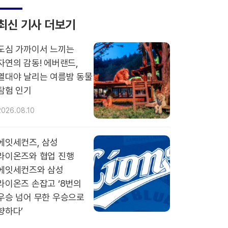
최신 기사 더보기
도심 가까이서 느끼는
자연의 감동! 에버랜드,
열대야 날리는 여름밤 동물
탐험 인기
2026.08.10
에잇세컨즈, 삼성
라이온즈와 협업 진행
에잇세컨즈와 삼성
라이온즈 손잡고 ‘8번의
우승 넘어 무한 우승으로
향하다’