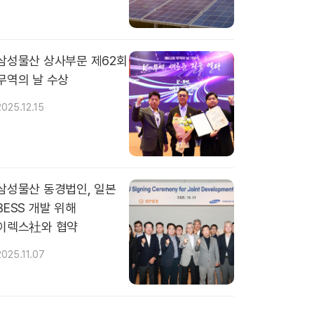
삼성물산 상사부문 제62회
무역의 날 수상
2025.12.15
삼성물산 동경법인, 일본
BESS 개발 위해
이렉스社와 협약
2025.11.07