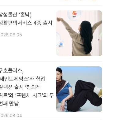
삼성물산 ‘홈닉’,
생활편의서비스 4종 출시
2026.08.05
구호플러스,
‘세인트제임스’와 협업
컬렉션 출시 ‘창의적
위트’와 ‘프렌치 시크’의 두
번째 만남
2026.08.04