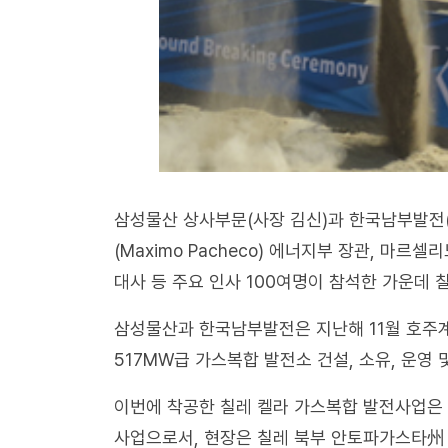
삼성물산 상사부문(사장 김신)과 한국남부발전(
(Maximo Pacheco) 에너지부 장관, 마르셀리노
대사 등 주요 인사 100여명이 참석한 가운데 칠
삼성물산과 한국남부발전은 지난해 11월 호주계 글
517MW급 가스복합 발전소 건설, 소유, 운영 
이번에 착공한 칠레 켈라 가스복합 발전사업은 
사업으로서, 현장은 칠레 북부 안토파가스타州