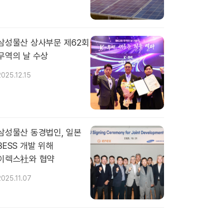
삼성물산 상사부문 제62회
무역의 날 수상
2025.12.15
삼성물산 동경법인, 일본
BESS 개발 위해
이렉스社와 협약
2025.11.07