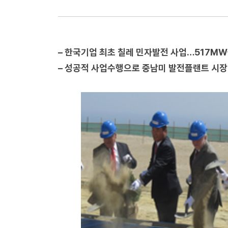
– 한국기업 최초 칠레 민자발전 사업…517M
– 성공적 사업수행으로 중남미 발전플랜트 시장