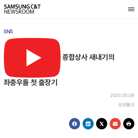
SNS
종합상사 새내기의
좌충우돌 첫 출장기
2023.05.08
삼성물산