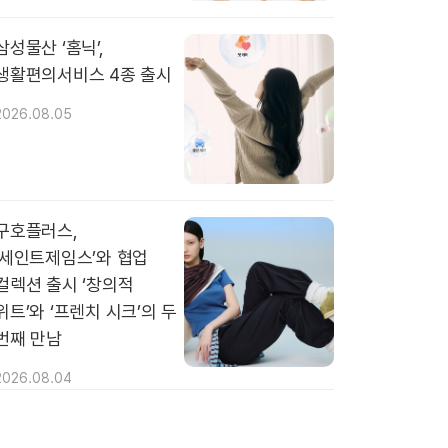
삼성물산 ‘홈닉’,
생활편의서비스 4종 출시
2026.08.05
구호플러스,
‘세인트제임스’와 협업
컬렉션 출시 ‘창의적
위트’와 ‘프렌치 시크’의 두
번째 만남
2026.08.04