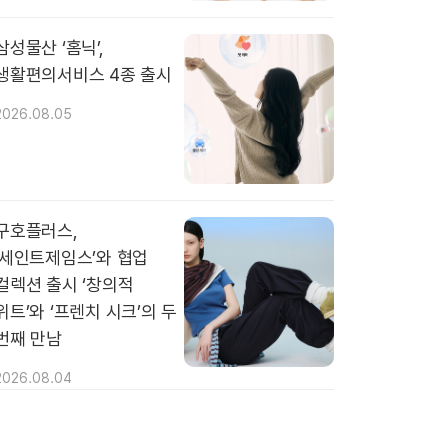
삼성물산 ‘홈닉’,
생활편의서비스 4종 출시
2026.08.05
구호플러스,
‘세인트제임스’와 협업
컬렉션 출시 ‘창의적
위트’와 ‘프렌치 시크’의 두
번째 만남
2026.08.04