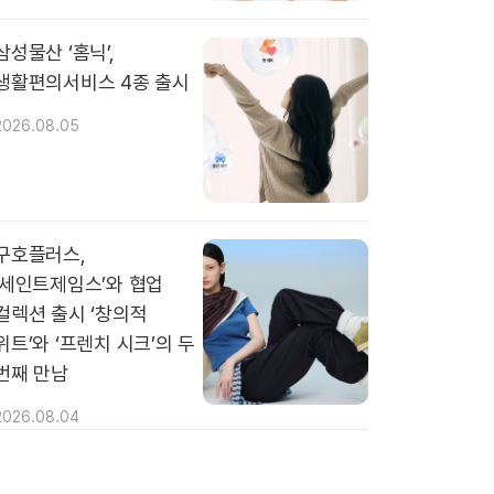
삼성물산 ‘홈닉’,
생활편의서비스 4종 출시
2026.08.05
구호플러스,
‘세인트제임스’와 협업
컬렉션 출시 ‘창의적
위트’와 ‘프렌치 시크’의 두
번째 만남
2026.08.04