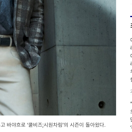
두고 바야흐로 ‘쿨비즈;시원차림’의 시즌이 돌아왔다.