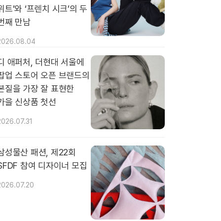
위트’와 ‘프렌치 시크’의 두
번째 만남
2026.08.04
디 애퍼처, 더현대 서울에
팝업 스토어 오픈 브랜드의
본질을 가장 잘 표현한
가을 신상품 첫선
2026.07.31
삼성물산 패션, 제22회
SFDF 참여 디자이너 모집
2026.07.20