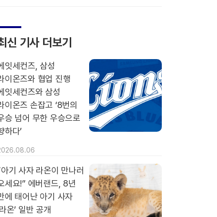
최신 기사 더보기
에잇세컨즈, 삼성
라이온즈와 협업 진행
에잇세컨즈와 삼성
라이온즈 손잡고 ‘8번의
우승 넘어 무한 우승으로
향하다’
2026.08.06
“아기 사자 라온이 만나러
오세요!” 에버랜드, 8년
만에 태어난 아기 사자
‘라온’ 일반 공개