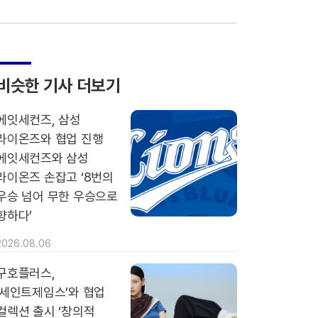
비슷한 기사 더보기
에잇세컨즈, 삼성
라이온즈와 협업 진행
에잇세컨즈와 삼성
라이온즈 손잡고 ‘8번의
우승 넘어 무한 우승으로
향하다’
2026.08.06
구호플러스,
‘세인트제임스’와 협업
컬렉션 출시 ‘창의적