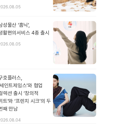
2026.08.05
삼성물산 ‘홈닉’,
생활편의서비스 4종 출시
2026.08.05
구호플러스,
‘세인트제임스’와 협업
컬렉션 출시 ‘창의적
위트’와 ‘프렌치 시크’의 두
번째 만남
2026.08.04