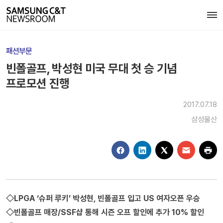
패션부문
빈폴골프, 박성현 미국 무대 첫 승 기념
프로모션 진행
2017.07.18
삼성물산
◇LPGA ‘슈퍼 루키’ 박성현, 빈폴골프 입고 US 여자오픈 우승
◇빈폴골프 매장/SSF샵 통해 시즌 오프 할인에 추가 10% 할인