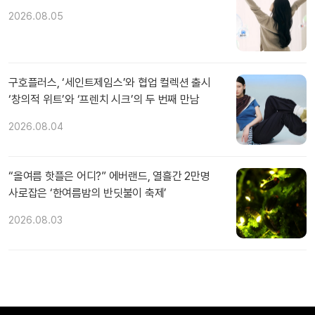
2026.08.05
구호플러스, ‘세인트제임스’와 협업 컬렉션 출시
‘창의적 위트’와 ‘프렌치 시크’의 두 번째 만남
2026.08.04
“올여름 핫플은 어디?” 에버랜드, 열흘간 2만명
사로잡은 ‘한여름밤의 반딧불이 축제’
2026.08.03